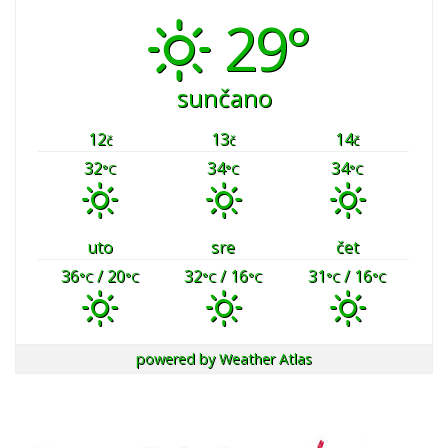
29°
sunčano
12
13
14
č
č
č
32
34
34
°C
°C
°C
uto
sre
čet
36
/ 20
32
/ 16
31
/ 16
°C
°C
°C
°C
°C
°C
powered by
Weather Atlas