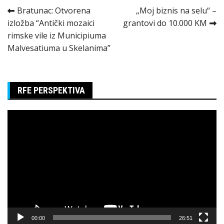
Kretanje
Bratunac: Otvorena
„Moj biznis na selu“ –
izložba “Antički mozaici
grantovi do 10.000 KM
članka
rimske vile iz Municipiuma
Malvesatiuma u Skelanima”
RFE PERSPEKTIVA
Pregledač
video
zapisa
00:00
26:51