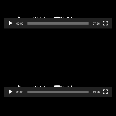
00:00
07:26
Pregledač
video
zapisa
00:00
19:26
Pregledač
video