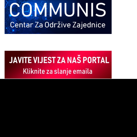
Pregledač
video
zapisa