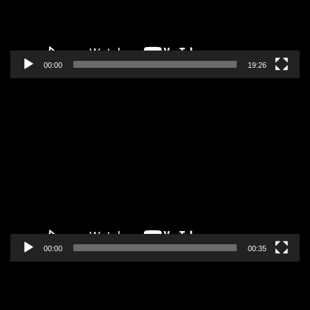
00:00
19:26
Pregledač
video
zapisa
00:00
00:35
Pregledač
video