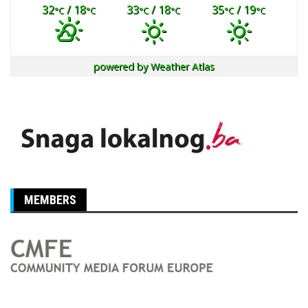
32
/ 18
33
/ 18
35
/ 19
°C
°C
°C
°C
°C
°C
powered by
Weather Atlas
MEMBERS