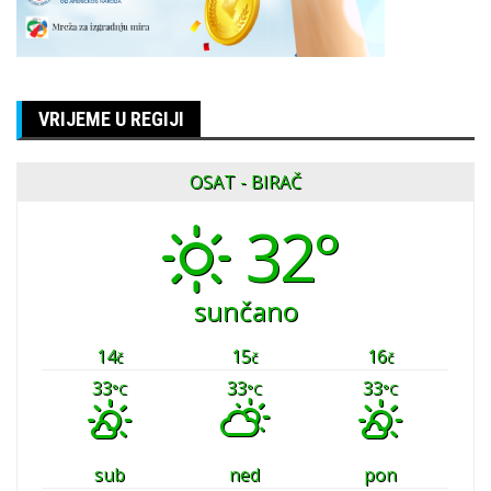
VRIJEME U REGIJI
OSAT - BIRAČ
32°
sunčano
14
15
16
č
č
č
33
33
33
°C
°C
°C
sub
ned
pon