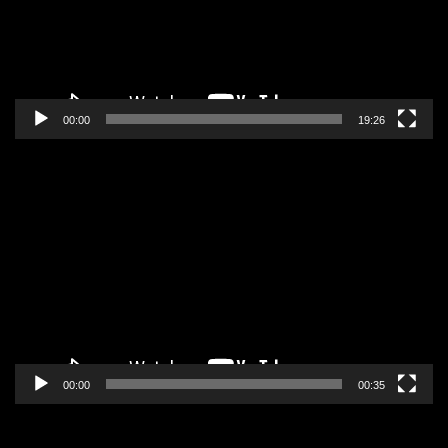
00:00
19:26
Pregledač
video
zapisa
00:00
00:35
Pregledač