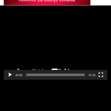
Pregledač
video
zapisa
00:00
07:26
Pregledač
video
zapisa