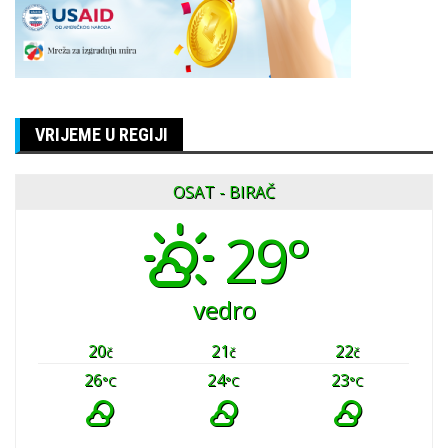
VRIJEME U REGIJI
OSAT - BIRAČ
29°
vedro
20
21
22
č
č
č
26
24
23
°C
°C
°C