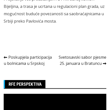
Bijeljina, a trasa je ucrtana u regulacioni plan grada, uz
mogućnost buduće povezanosti sa saobraćajnicama u
Srbiji preko Pavlovića mosta.
Kretanje
Poskupjela participacija
Svetosavski sabor pjesme
u bolnicama u Srpskoj
25. januara u Bratuncu
članka
RFE PERSPEKTIVA
Pregledač
video
zapisa