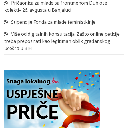
Pričaonica za mlade sa frontmenom Dubioze
kolektiv 26. avgusta u Banjaluci
Stipendije Fonda za mlade feministkinje
Više od digitalnih konsultacija: Zašto online peticije
treba prepoznati kao legitiman oblik građanskog
učešća u BiH