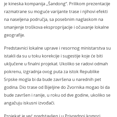
je kineska kompanija „Šandong“. Prilikom prezentacije
razmatrane su moguće varijante trase i njihovi efekti
na naseljena područja, sa posebnim naglaskom na
smanjenje troškova eksproprijacije i očuvanje lokalne
geografije.
Predstavnici lokalne uprave i resornog ministarstva su
istakli da su u toku korekcije i sugestije koje će biti
uključene u finalni projekat. Ukoliko se radovi odmah
pokrenu, izgradnja ovog puta za istok Republike
Srpske mogla bi da bude završena u narednih pet
godina. Dio trase od Bijeljine do Zvornika mogao bi da
bude završen i ranije, u roku od dve godine, ukoliko se
angažuju iskusni izvođači.
Projekat je već predstavljen i u Privrednoj komori