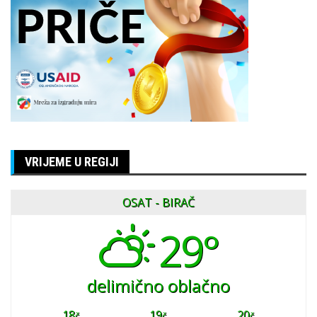
VRIJEME U REGIJI
OSAT - BIRAČ
29°
delimično oblačno
18
19
20
č
č
č