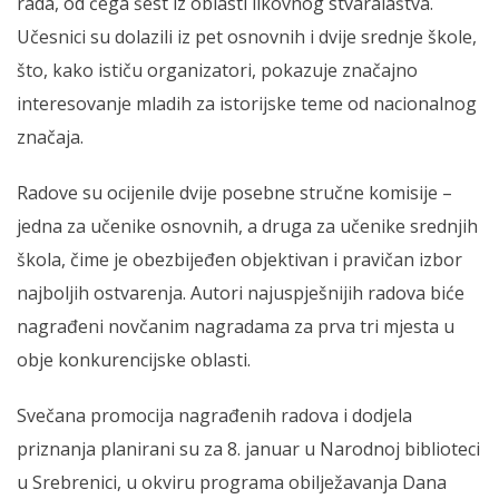
rada, od čega šest iz oblasti likovnog stvaralaštva.
Učesnici su dolazili iz pet osnovnih i dvije srednje škole,
što, kako ističu organizatori, pokazuje značajno
interesovanje mladih za istorijske teme od nacionalnog
značaja.
Radove su ocijenile dvije posebne stručne komisije –
jedna za učenike osnovnih, a druga za učenike srednjih
škola, čime je obezbijeđen objektivan i pravičan izbor
najboljih ostvarenja. Autori najuspješnijih radova biće
nagrađeni novčanim nagradama za prva tri mjesta u
obje konkurencijske oblasti.
Svečana promocija nagrađenih radova i dodjela
priznanja planirani su za 8. januar u Narodnoj biblioteci
u Srebrenici, u okviru programa obilježavanja Dana