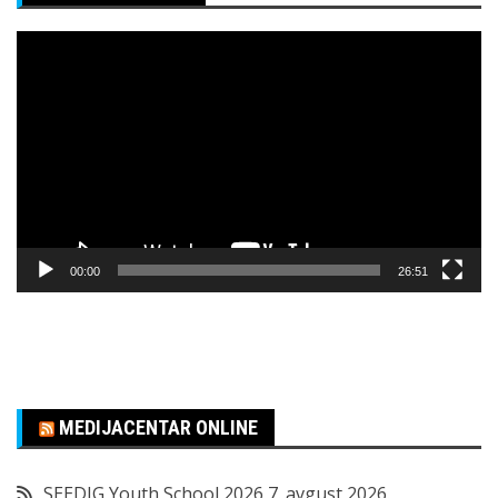
Pregledač
video
zapisa
00:00
26:51
MEDIJACENTAR ONLINE
SEEDIG Youth School 2026
7. avgust 2026.