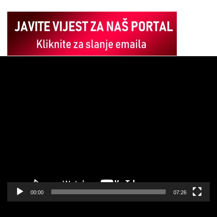
Pregledač
video
zapisa
00:00
07:26