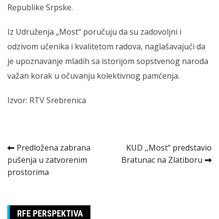
Republike Srpske.
Iz Udruženja „Most“ poručuju da su zadovoljni i
odzivom učenika i kvalitetom radova, naglašavajući da
je upoznavanje mladih sa istorijom sopstvenog naroda
važan korak u očuvanju kolektivnog pamćenja.
Izvor: RTV Srebrenica
Kretanje
Predložena zabrana
KUD ‚‚Most“ predstavio
pušenja u zatvorenim
Bratunac na Zlatiboru
članka
prostorima
RFE PERSPEKTIVA