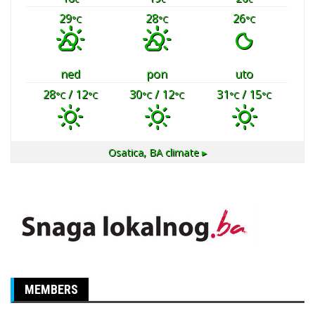
29
28
26
°C
°C
°C
ned
pon
uto
28
/ 12
30
/ 12
31
/ 15
°C
°C
°C
°C
°C
°C
Osatica, BA
climate ▸
MEMBERS