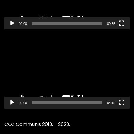
00:00
00:35
Pregledač
video
zapisa
00:00
04:18
COZ Communis 2013. - 2023.