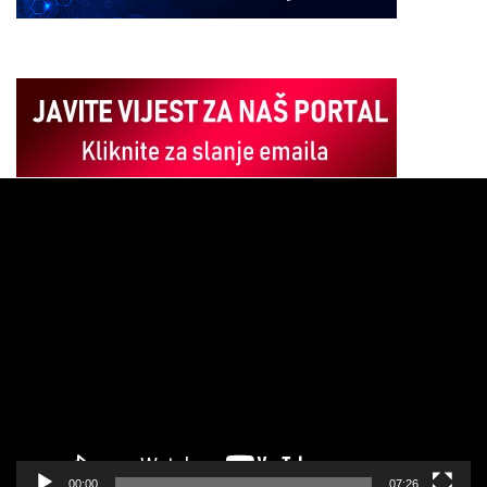
Pregledač
video
zapisa
00:00
07:26