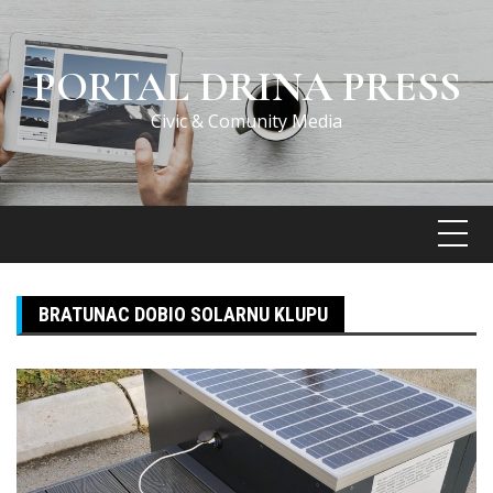
Skip
to
content
PORTAL DRINA PRESS
Civic & Comunity Media
BRATUNAC DOBIO SOLARNU KLUPU