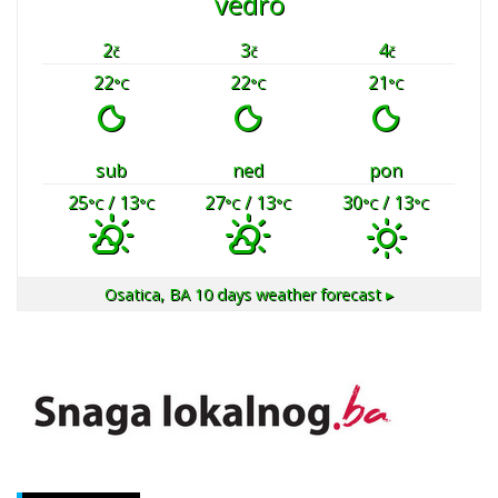
vedro
2
3
4
č
č
č
22
22
21
°C
°C
°C
sub
ned
pon
25
/ 13
27
/ 13
30
/ 13
°C
°C
°C
°C
°C
°C
Osatica, BA
10 days weather forecast ▸