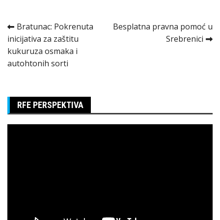
Kretanje
Bratunac: Pokrenuta
Besplatna pravna pomoć u
inicijativa za zaštitu
Srebrenici
članka
kukuruza osmaka i
autohtonih sorti
RFE PERSPEKTIVA
Pregledač
video
zapisa