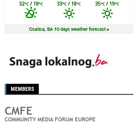
32
/ 18
33
/ 18
35
/ 19
°C
°C
°C
°C
°C
°C
Osatica, BA
10 days weather forecast ▸
MEMBERS