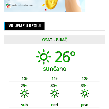
VRIJEME U REGIJI
OSAT - BIRAČ
26°
sunčano
10
11
12
č
č
č
29
30
33
°C
°C
°C
sub
ned
pon