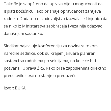
Takođe je saopšteno da uprava nije u mogućnosti da
isplati božićnicu, iako priznaje opravdanost zahtjeva
radnika. Dodatno nezadovoljstvo izazvala je činjenica da
se niko iz Ministarstva saobraćaja i veza nije odazvao
današnjem sastanku.
Sindikat najavljuje konferenciju za novinare tokom
naredne sedmice, dok su krajem januara planirani
sastanci sa radnicima po sekcijama, na koje će biti
pozvana i Uprava ŽRS, kako bi se zaposlenima direktno
predstavilo stvarno stanje u preduzeću.
Izvor: BUKA