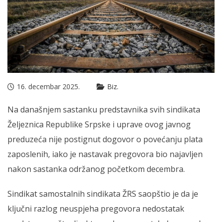
16. decembar 2025.
Biz.
Na današnjem sastanku predstavnika svih sindikata
Željeznica Republike Srpske i uprave ovog javnog
preduzeća nije postignut dogovor o povećanju plata
zaposlenih, iako je nastavak pregovora bio najavljen
nakon sastanka održanog početkom decembra.
Sindikat samostalnih sindikata ŽRS saopštio je da je
ključni razlog neuspjeha pregovora nedostatak