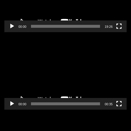
00:00
19:26
Pregledač
video
zapisa
00:00
00:35
Pregledač
video