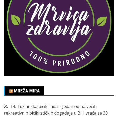
MREŽA MIRA
14. Tuzlanska biciklijada – Jedan od najvećih
rekreativnih biciklističkih događaja u BiH vraća se 30.