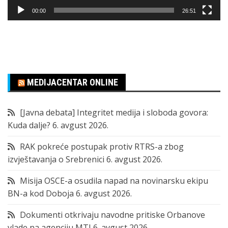
00:00
26:51
MEDIJACENTAR ONLINE
[Javna debata] Integritet medija i sloboda govora:
Kuda dalje?
6. avgust 2026.
RAK pokreće postupak protiv RTRS-a zbog
izvještavanja o Srebrenici
6. avgust 2026.
Misija OSCE-a osudila napad na novinarsku ekipu
BN-a kod Doboja
6. avgust 2026.
Dokumenti otkrivaju navodne pritiske Orbanove
vlade na agenciju MTI
6. avgust 2026.