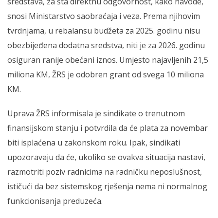
sredstava, za šta direktnu odgovornost, kako navode,
snosi Ministarstvo saobraćaja i veza. Prema njihovim
tvrdnjama, u rebalansu budžeta za 2025. godinu nisu
obezbijeđena dodatna sredstva, niti je za 2026. godinu
osiguran ranije obećani iznos. Umjesto najavljenih 21,5
miliona KM, ŽRS je odobren grant od svega 10 miliona
KM.
Uprava ŽRS informisala je sindikate o trenutnom
finansijskom stanju i potvrdila da će plata za novembar
biti isplaćena u zakonskom roku. Ipak, sindikati
upozoravaju da će, ukoliko se ovakva situacija nastavi,
razmotriti poziv radnicima na radničku neposlušnost,
ističući da bez sistemskog rješenja nema ni normalnog
funkcionisanja preduzeća.