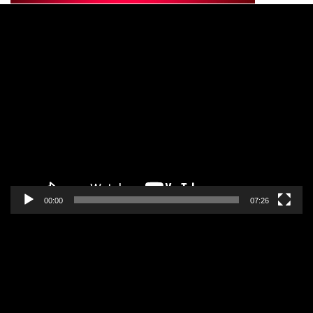
Pregledač
video
zapisa
00:00
07:26
Pregledač
video
zapisa