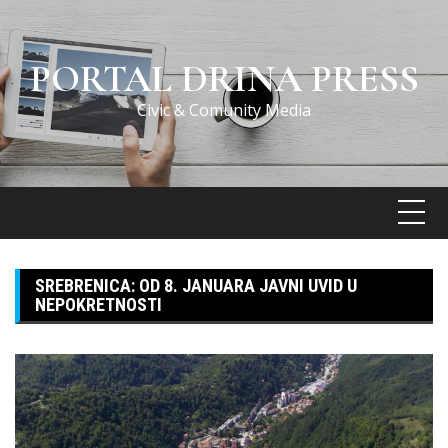
Skip
to
content
PORTAL DRINA PRESS
Civic & Comunity Media
SREBRENICA: OD 8. JANUARA JAVNI UVID U
NEPOKRETNOSTI