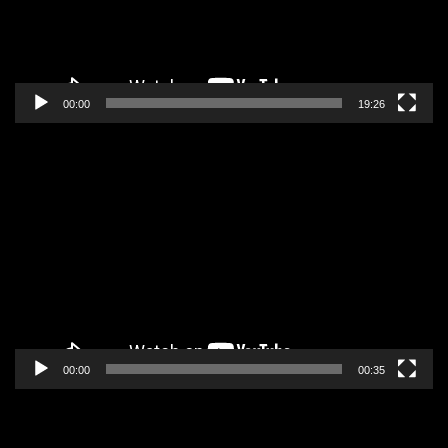
00:00
19:26
Pregledač
video
zapisa
00:00
00:35
Pregledač