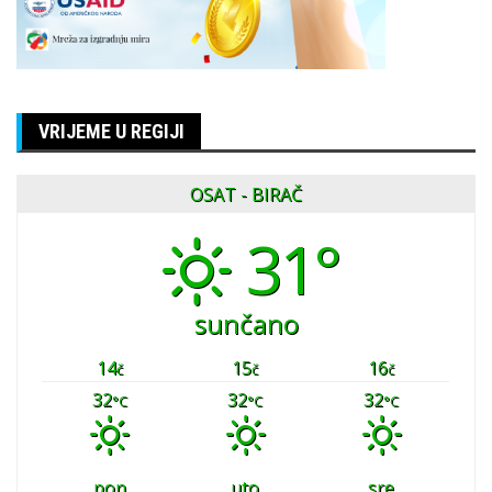
VRIJEME U REGIJI
OSAT - BIRAČ
31°
sunčano
14
15
16
č
č
č
32
32
32
°C
°C
°C
pon
uto
sre