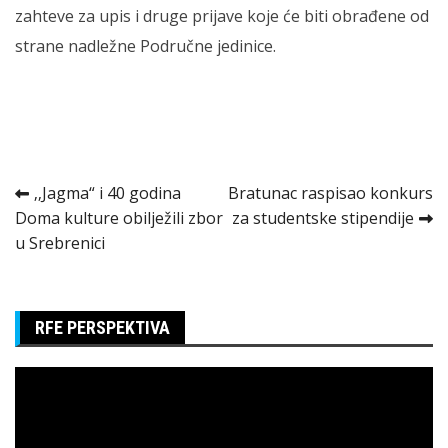
zahteve za upis i druge prijave koje će biti obrađene od
strane nadležne Područne jedinice.
Kretanje
‚‚Jagma“ i 40 godina
Bratunac raspisao konkurs
Doma kulture obilježili zbor
za studentske stipendije
članka
u Srebrenici
RFE PERSPEKTIVA
Pregledač
video
zapisa