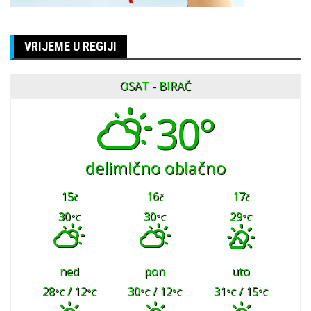
VRIJEME U REGIJI
OSAT - BIRAČ
30°
delimično oblačno
15
16
17
č
č
č
30
30
29
°C
°C
°C
ned
pon
uto
28
/ 12
30
/ 12
31
/ 15
°C
°C
°C
°C
°C
°C