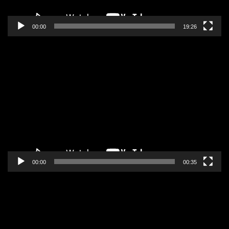
00:00
19:26
Pregledač
video
zapisa
00:00
00:35
Pregledač
video
zapisa