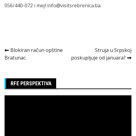
056/440-072 i mejl
info@visitsrebrenica.ba
.
Kretanje
Blokiran račun opštine
Struja u Srpskoj
Bratunac
poskupljuje od januara?
članka
RFE PERSPEKTIVA
Pregledač
video
zapisa