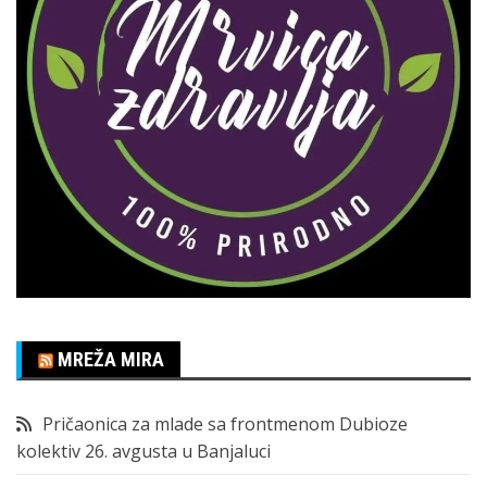
MREŽA MIRA
Pričaonica za mlade sa frontmenom Dubioze
kolektiv 26. avgusta u Banjaluci