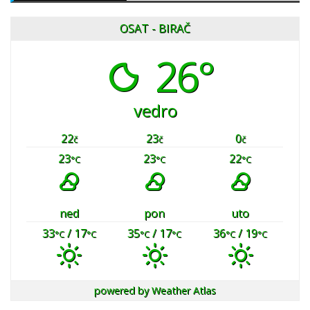
OSAT - BIRAČ
26°
vedro
22
23
0
č
č
č
23
23
22
°C
°C
°C
ned
pon
uto
33
/ 17
35
/ 17
36
/ 19
°C
°C
°C
°C
°C
°C
powered by
Weather Atlas