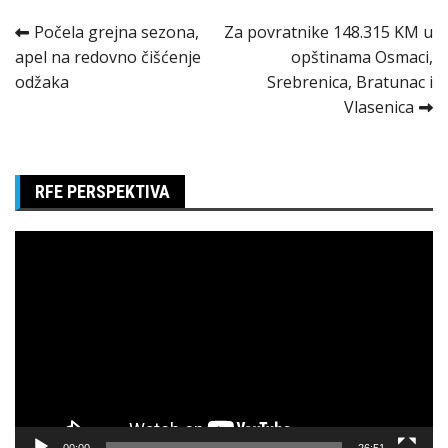
Kretanje
Počela grejna sezona,
Za povratnike 148.315 KM u
apel na redovno čišćenje
opštinama Osmaci,
članka
odžaka
Srebrenica, Bratunac i
Vlasenica
RFE PERSPEKTIVA
Pregledač
video
zapisa
00:00
26:51