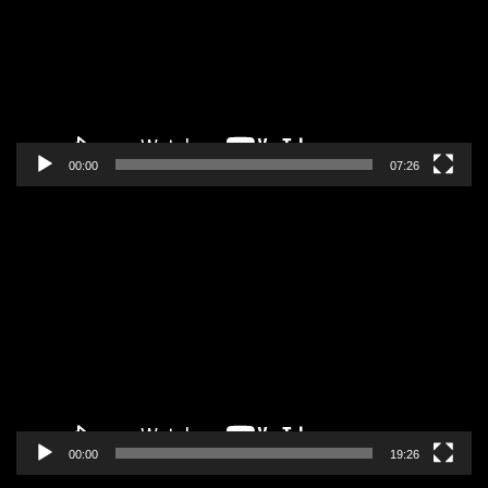
00:00
07:26
Pregledač
video
zapisa
00:00
19:26