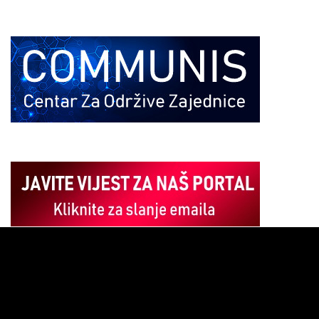
Pregledač
video
zapisa