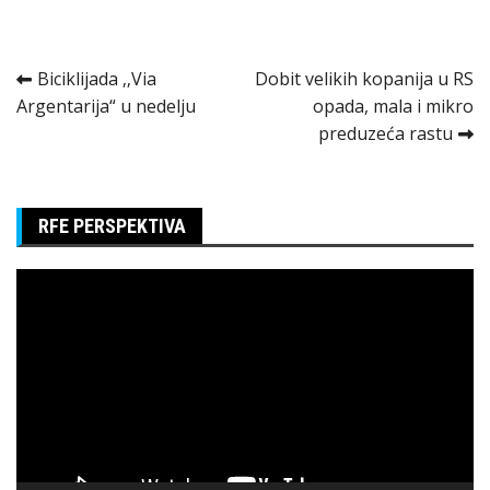
Kretanje
Biciklijada ‚‚Via
Dobit velikih kopanija u RS
Argentarija“ u nedelju
opada, mala i mikro
članka
preduzeća rastu
RFE PERSPEKTIVA
Pregledač
video
zapisa