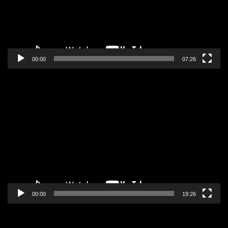
00:00
07:26
Pregledač
video
zapisa
00:00
19:26
Pregledač