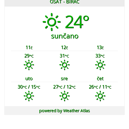
OSAT - BIRAČ
24°
sunčano
11
12
13
č
č
č
29
31
33
°C
°C
°C
uto
sre
čet
30
/ 15
27
/ 12
26
/ 11
°C
°C
°C
°C
°C
°C
powered by
Weather Atlas