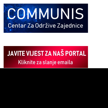
Pregledač
video
zapisa