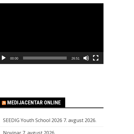
regledač
ideo
apisa
00:00
26:51
MEDIJACENTAR ONLINE
SEEDIG Youth School 2026
7. avgust 2026.
Novinar
7. avgust 2026.