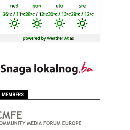
ned
pon
uto
sre
26
/ 11
28
/ 12
30
/ 13
28
/ 12
°C
°C
°C
°C
°C
°C
°C
°C
powered by
Weather Atlas
MEMBERS