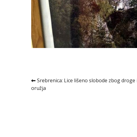
Kretanje
Srebrenica: Lice lišeno slobode zbog droge 
oružja
članka