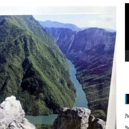
P
v
z