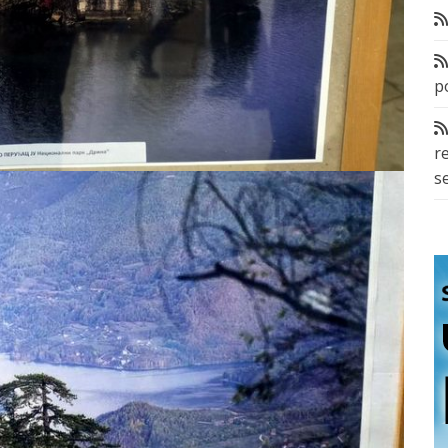
p
r
s