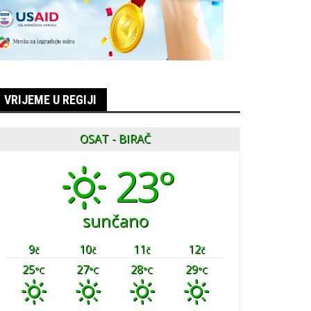
VRIJEME U REGIJI
OSAT - BIRAČ
23°
sunčano
9
10
11
12
č
č
č
č
25
27
28
29
°C
°C
°C
°C