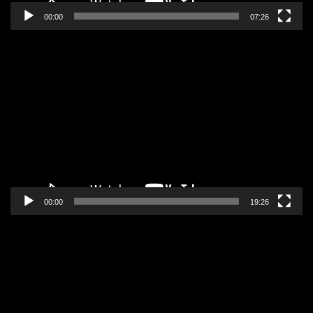
00:00
07:26
Pregledač
video
zapisa
00:00
19:26
Pregledač
video
zapisa