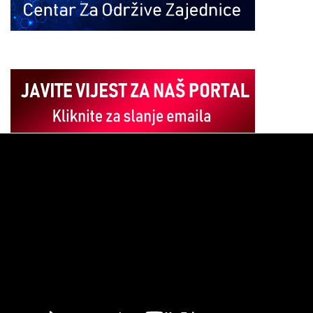
Pregledač
video
zapisa