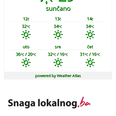
sunčano
12
13
14
č
č
č
32
34
34
°C
°C
°C
uto
sre
čet
36
/ 20
32
/ 16
31
/ 16
°C
°C
°C
°C
°C
°C
powered by
Weather Atlas