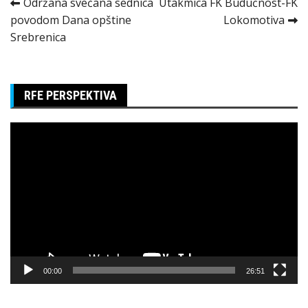
Kretanje
Održana svečana sednica
Utakmica FK Budućnost-FK
povodom Dana opštine
Lokomotiva
članka
Srebrenica
RFE PERSPEKTIVA
Pregledač
video
zapisa
00:00
26:51