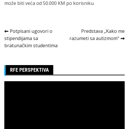
može biti veća od 50.000 KM po korisniku.
Kretanje
Potpisani ugovori o
Predstava „Kako me
stipendijama sa
razumeti sa autizmom“
članka
bratunačkim studentima
RFE PERSPEKTIVA
Pregledač
video
zapisa