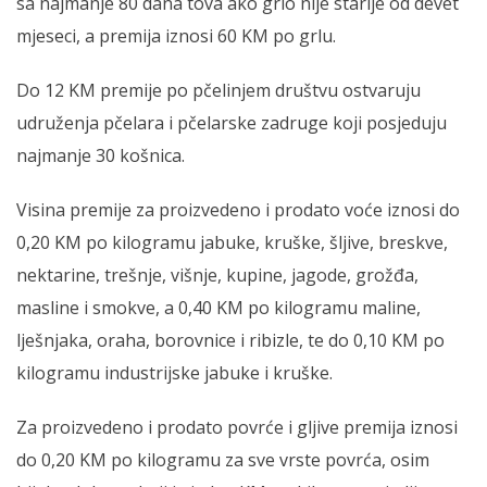
sa najmanje 80 dana tova ako grlo nije starije od devet
mjeseci, a premija iznosi 60 KM po grlu.
Do 12 KM premije po pčelinjem društvu ostvaruju
udruženja pčelara i pčelarske zadruge koji posjeduju
najmanje 30 košnica.
Visina premije za proizvedeno i prodato voće iznosi do
0,20 KM po kilogramu jabuke, kruške, šljive, breskve,
nektarine, trešnje, višnje, kupine, jagode, grožđa,
masline i smokve, a 0,40 KM po kilogramu maline,
lješnjaka, oraha, borovnice i ribizle, te do 0,10 KM po
kilogramu industrijske jabuke i kruške.
Za proizvedeno i prodato povrće i gljive premija iznosi
do 0,20 KM po kilogramu za sve vrste povrća, osim