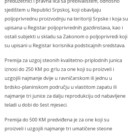
preduzetnici i pravna lica sa prebivalištem, odnosno
sjedištem u Republici Srpskoj, koji obavljaju
poljoprivrednu proizvodnju na teritoriji Srpske i koja su
upisana u Registar poljoprivrednih gazdinstava, kao i
ostali subjekti u skladu sa Zakonom o poljoprivredi koji
su upisani u Registar korisnika podsticajnih sredstava.
Premija za uzgoj steonih kvalitetno-priplodnih junica
iznosi do 250 KM po grlu za one koji su proizveli i
uzgojili najmanje dvije u ravničarskom ili jednu u
brdsko-planinskom području u vlastitom zapatu ili
najmanje tri junice za dalju reprodukciju od nabavljene
teladi u dobi do šest mjeseci.
Premija do 500 KM predviđena je za one koji su
proizveli i uzgojili najmanje tri umatičene steone