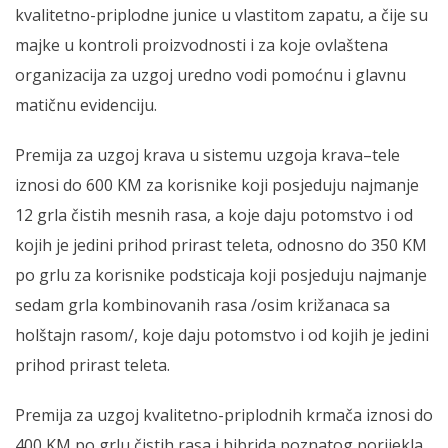
kvalitetno-priplodne junice u vlastitom zapatu, a čije su
majke u kontroli proizvodnosti i za koje ovlaštena
organizacija za uzgoj uredno vodi pomoćnu i glavnu
matičnu evidenciju.
Premija za uzgoj krava u sistemu uzgoja krava–tele
iznosi do 600 KM za korisnike koji posjeduju najmanje
12 grla čistih mesnih rasa, a koje daju potomstvo i od
kojih je jedini prihod prirast teleta, odnosno do 350 KM
po grlu za korisnike podsticaja koji posjeduju najmanje
sedam grla kombinovanih rasa /osim križanaca sa
holštajn rasom/, koje daju potomstvo i od kojih je jedini
prihod prirast teleta.
Premija za uzgoj kvalitetno-priplodnih krmača iznosi do
400 KM po grlu čistih rasa i hibrida poznatog porijekla,