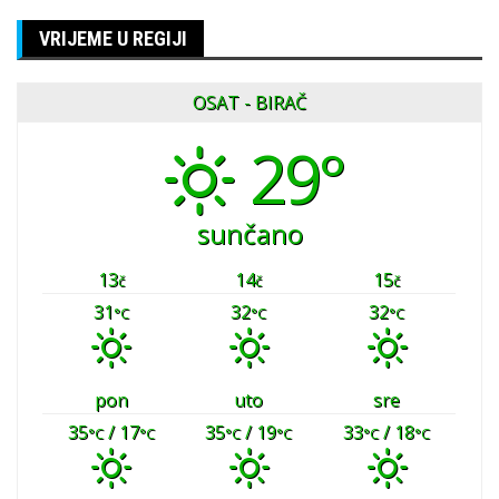
VRIJEME U REGIJI
OSAT - BIRAČ
29°
sunčano
13
14
15
č
č
č
31
32
32
°C
°C
°C
pon
uto
sre
35
/ 17
35
/ 19
33
/ 18
°C
°C
°C
°C
°C
°C