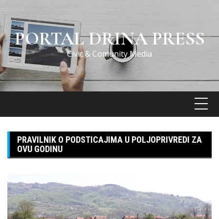
Skip
to
content
PORTAL DRINA PRESS
Civic & Comunity Media
PRAVILNIK O PODSTICAJIMA U POLJOPRIVREDI ZA
OVU GODINU