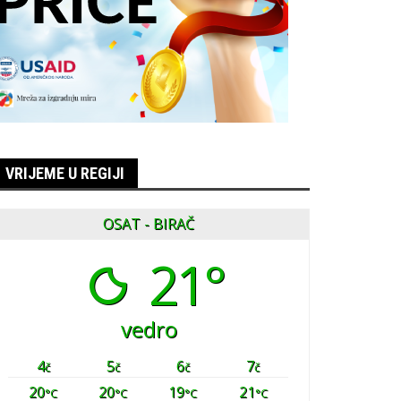
VRIJEME U REGIJI
OSAT - BIRAČ
21°
vedro
4
5
6
7
č
č
č
č
20
20
19
21
°C
°C
°C
°C