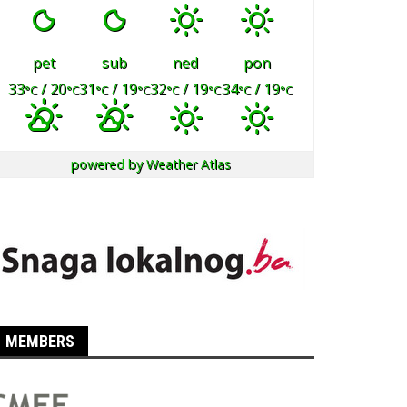
pet
sub
ned
pon
33
/ 20
31
/ 19
32
/ 19
34
/ 19
°C
°C
°C
°C
°C
°C
°C
°C
powered by
Weather Atlas
MEMBERS