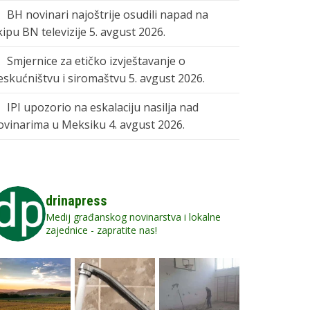
BH novinari najoštrije osudili napad na
kipu BN televizije
5. avgust 2026.
Smjernice za etičko izvještavanje o
eskućništvu i siromaštvu
5. avgust 2026.
IPI upozorio na eskalaciju nasilja nad
ovinarima u Meksiku
4. avgust 2026.
drinapress
Medij građanskog novinarstva i lokalne
zajednice - zapratite nas!