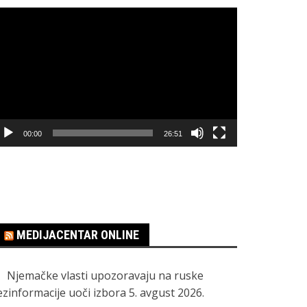
regledač
ideo
apisa
00:00
26:51
MEDIJACENTAR ONLINE
Njemačke vlasti upozoravaju na ruske
ezinformacije uoči izbora
5. avgust 2026.