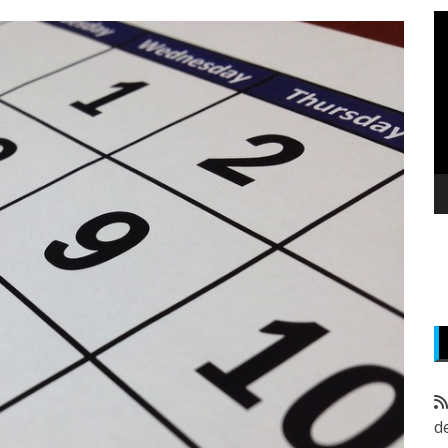
P
v
z
d