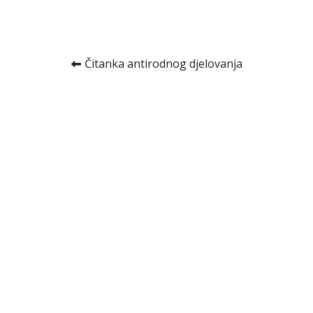
Kretanje
Čitanka antirodnog djelovanja
članka