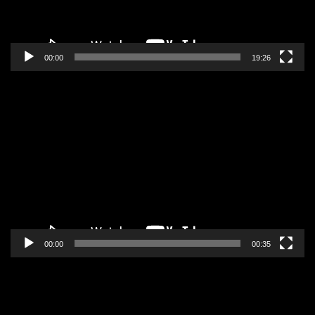
00:00
19:26
Pregledač
video
zapisa
00:00
00:35
Pregledač
video