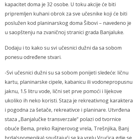
kapacitet doma je 32 osobe. U toku akcije će biti
pripremljen kuhani obrok za sve učesnike koji će biti
poslužen kod planinarskog doma Šibovi – navedeno je
u saopštenju na zvaničnoj stranici grada Banjaluke.
Dodaju i to kako su svi učesnici dužni da sa sobom
ponesu određene stvari.
-Svi učesnici dužni su sa sobom ponijeti sledeće: ličnu
kartu, planinarske cipele, kabanicu ili vodonepropusnu
jaknu, 1.5 litru vode, lični set prve pomoći i lijekove
ukoliko ih neko koristi. Staza je rekreativnog karaktera
i pogodna za šetače, rekreativce i planinare. Utvrđena
staza „Banjalučke transverzale“ polazi od tvornice
obuće Bema, preko Rajnerovog vrela, Trešnjika, Banj
brda(spomenika) spuštajući se ka vrelu Vrućica gdje se