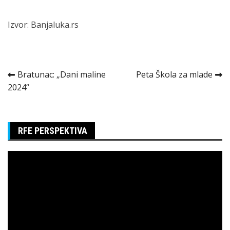
Izvor:
Banjaluka.rs
Kretanje
Bratunac: „Dani maline
Peta Škola za mlade
2024“
članka
RFE PERSPEKTIVA
Pregledač
video
zapisa