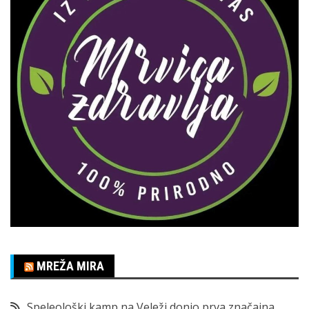
MREŽA MIRA
Speleološki kamp na Veleži donio prva značajna