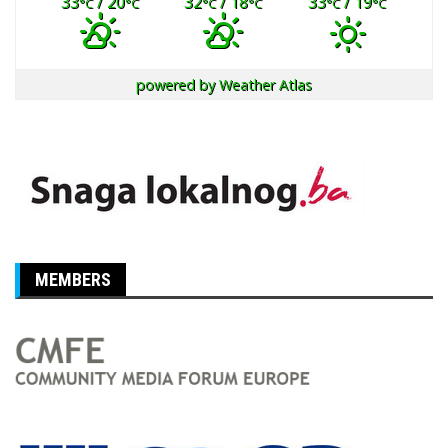
33
/ 20
32
/ 18
33
/ 19
°C
°C
°C
°C
°C
°C
powered by
Weather Atlas
MEMBERS