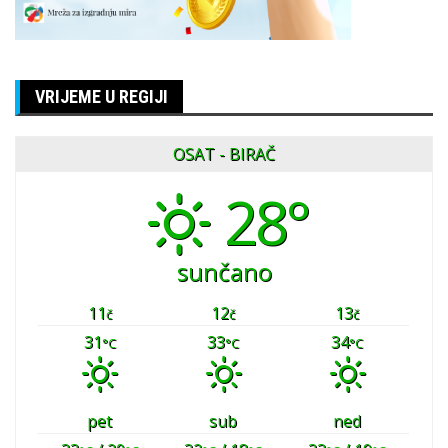
VRIJEME U REGIJI
OSAT - BIRAČ
28°
sunčano
11
12
13
č
č
č
31
33
34
°C
°C
°C
pet
sub
ned