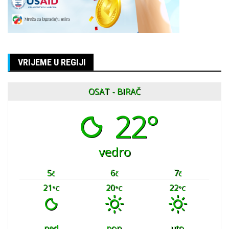
VRIJEME U REGIJI
OSAT - BIRAČ
22°
vedro
5
6
7
č
č
č
21
20
22
°C
°C
°C
ned
pon
uto