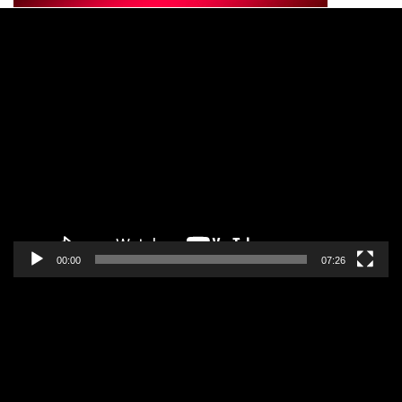
Pregledač
video
zapisa
00:00
07:26
Pregledač
video
zapisa