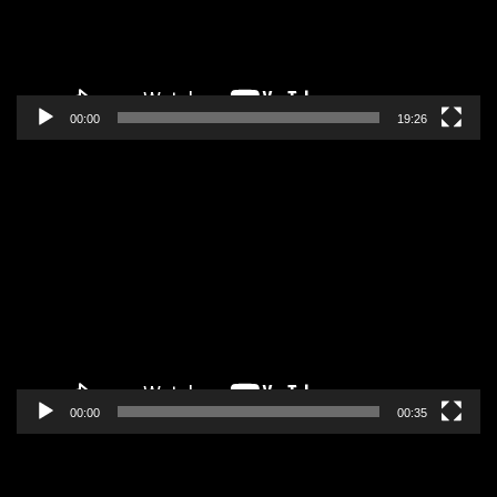
00:00
19:26
Pregledač
video
zapisa
00:00
00:35
Pregledač