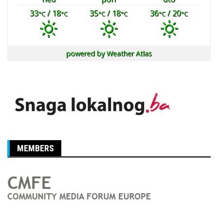
33
/ 18
35
/ 18
36
/ 20
°C
°C
°C
°C
°C
°C
powered by
Weather Atlas
MEMBERS