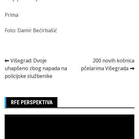
Prima
Foto: Damir Bećirbašić
Kretanje
Višegrad: Dvoje
200 novih košnica
uhapšeno zbog napada na
pčelarima Višegrada
članka
policijske službenike
RFE PERSPEKTIVA
Pregledač
video
zapisa