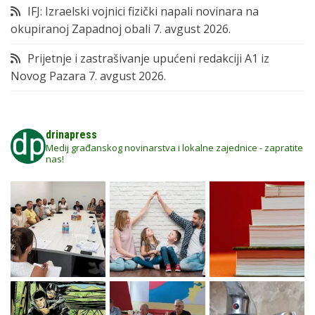
IFJ: Izraelski vojnici fizički napali novinara na
okupiranoj Zapadnoj obali
7. avgust 2026.
Prijetnje i zastrašivanje upućeni redakciji A1 iz
Novog Pazara
7. avgust 2026.
drinapress
Medij građanskog novinarstva i lokalne zajednice - zapratite
nas!