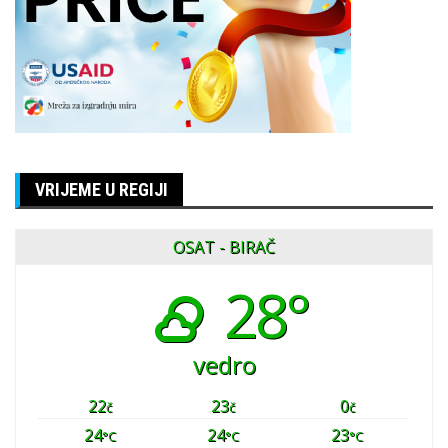
VRIJEME U REGIJI
OSAT - BIRAČ
28°
vedro
22
23
0
č
č
č
24
24
23
°C
°C
°C