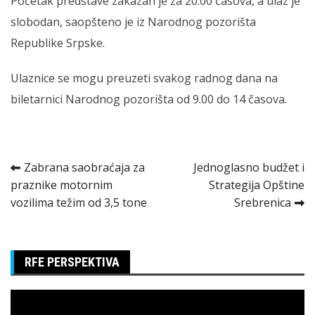
Početak predstave zakazan je za 20.00 časova, a ulaz je
slobodan, saopšteno je iz Narodnog pozorišta
Republike Srpske.
Ulaznice se mogu preuzeti svakog radnog dana na
biletarnici Narodnog pozorišta od 9.00 do 14 časova.
Kretanje
Zabrana saobraćaja za
Jednoglasno budžet i
praznike motornim
Strategija Opštine
članka
vozilima težim od 3,5 tone
Srebrenica
RFE PERSPEKTIVA
Pregledač