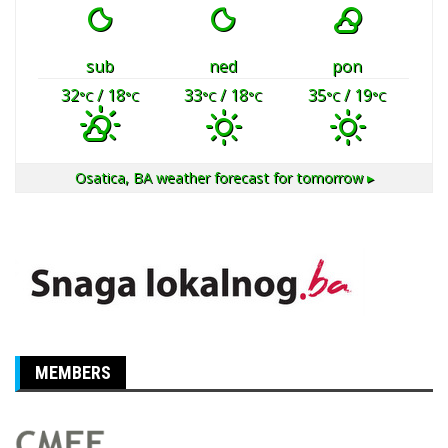
sub
ned
pon
32
/ 18
33
/ 18
35
/ 19
°C
°C
°C
°C
°C
°C
Osatica, BA
weather forecast for tomorrow ▸
MEMBERS