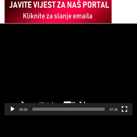
Pregledač
video
zapisa
00:00
07:26
Pregledač
video