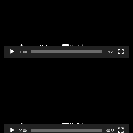
zapisa
00:00
19:26
Pregledač
video
zapisa
00:00
00:35