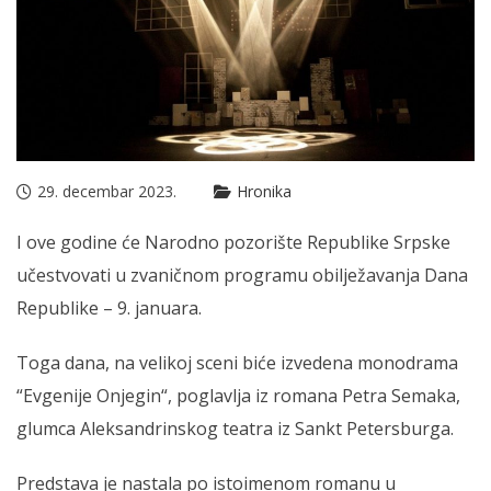
29. decembar 2023.
Hronika
I ove godine će Narodno pozorište Republike Srpske
učestvovati u zvaničnom programu obilježavanja Dana
Republike – 9. januara.
Toga dana, na velikoj sceni biće izvedena monodrama
“Evgenije Onjegin“, poglavlja iz romana Petra Semaka,
glumca Aleksandrinskog teatra iz Sankt Petersburga.
Predstava je nastala po istoimenom romanu u