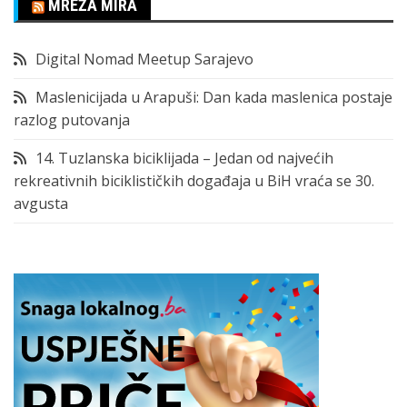
MREŽA MIRA
Digital Nomad Meetup Sarajevo
Maslenicijada u Arapuši: Dan kada maslenica postaje
razlog putovanja
14. Tuzlanska biciklijada – Jedan od najvećih
rekreativnih biciklističkih događaja u BiH vraća se 30.
avgusta