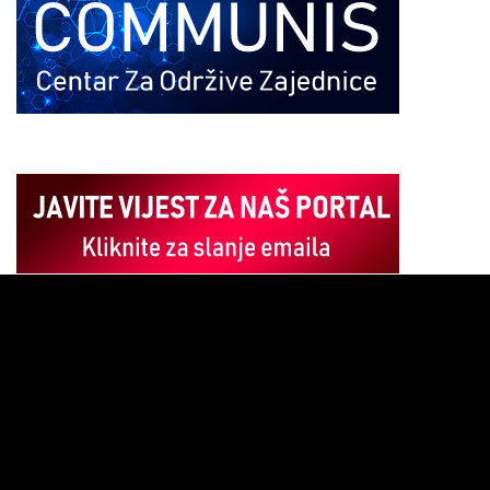
Pregledač
video
zapisa