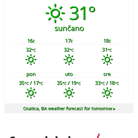
31°
sunčano
16
17
18
č
č
č
32
32
31
°C
°C
°C
pon
uto
sre
35
/ 17
35
/ 19
33
/ 18
°C
°C
°C
°C
°C
°C
Osatica, BA
weather forecast for tomorrow ▸