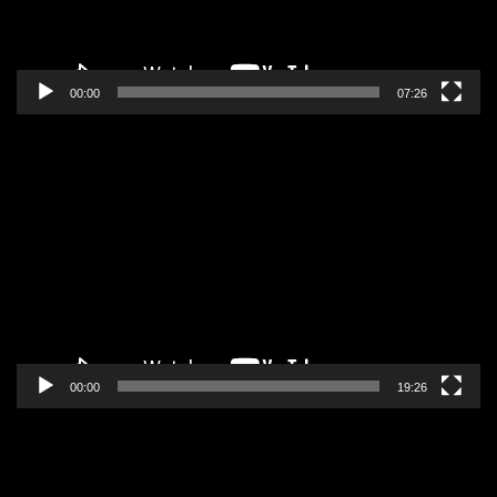
00:00
07:26
Pregledač
video
zapisa
00:00
19:26
Pregledač
video