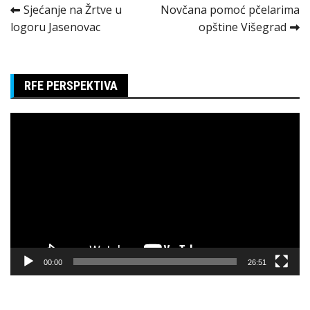
Kretanje
Sjećanje na Žrtve u
Novčana pomoć pčelarima
logoru Jasenovac
opštine Višegrad
članka
RFE PERSPEKTIVA
Pregledač
video
zapisa
00:00
26:51