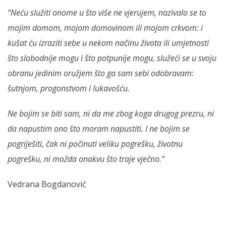
“Neću služiti onome u što više ne vjerujem, nazivalo se to
mojim domom, mojom domovinom ili mojom crkvom: i
kušat ću izraziti sebe u nekom načinu života ili umjetnosti
što slobodnije mogu i što potpunije mogu, služeći se u svoju
obranu jedinim oružjem što ga sam sebi odobravam:
šutnjom, progonstvom i lukavošću.
Ne bojim se biti sam, ni da me zbog koga drugog prezru, ni
da napustim ono što moram napustiti. I ne bojim se
pogriješiti, čak ni počinuti veliku pogrešku, životnu
pogrešku, ni možda onakvu što traje vječno.”
Vedrana Bogdanović