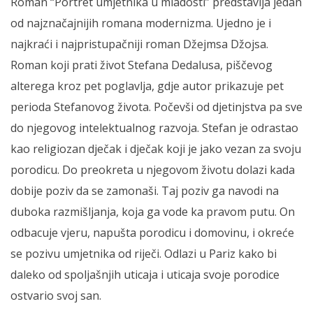
Roman “Portret umjetnika u mladosti” predstavlja jedan
od najznačajnijih romana modernizma. Ujedno je i
najkraći i najpristupačniji roman Džejmsa Džojsa.
Roman koji prati život Stefana Dedalusa, piščevog
alterega kroz pet poglavlja, gdje autor prikazuje pet
perioda Stefanovog života. Počevši od djetinjstva pa sve
do njegovog intelektualnog razvoja. Stefan je odrastao
kao religiozan dječak i dječak koji je jako vezan za svoju
porodicu. Do preokreta u njegovom životu dolazi kada
dobije poziv da se zamonaši. Taj poziv ga navodi na
duboka razmišljanja, koja ga vode ka pravom putu. On
odbacuje vjeru, napušta porodicu i domovinu, i okreće
se pozivu umjetnika od riječi. Odlazi u Pariz kako bi
daleko od spoljašnjih uticaja i uticaja svoje porodice
ostvario svoj san.