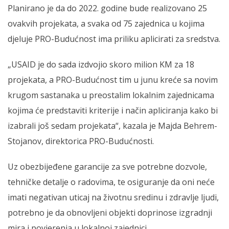
Planirano je da do 2022. godine bude realizovano 25
ovakvih projekata, a svaka od 75 zajednica u kojima
djeluje PRO-Budućnost ima priliku aplicirati za sredstva.
„USAID je do sada izdvojio skoro milion KM za 18
projekata, a PRO-Budućnost tim u junu kreće sa novim
krugom sastanaka u preostalim lokalnim zajednicama
kojima će predstaviti kriterije i način apliciranja kako bi
izabrali još sedam projekata“, kazala je Majda Behrem-
Stojanov, direktorica PRO-Budućnosti.
Uz obezbijeđene garancije za sve potrebne dozvole,
tehničke detalje o radovima, te osiguranje da oni neće
imati negativan uticaj na životnu sredinu i zdravlje ljudi,
potrebno je da obnovljeni objekti doprinose izgradnji
mira i povjerenja u lokalnoj zajednici.