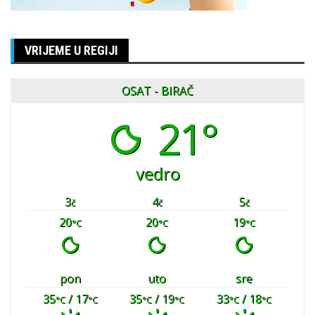
VRIJEME U REGIJI
OSAT - BIRAČ
21°
vedro
3
4
5
č
č
č
20
20
19
°C
°C
°C
pon
uto
sre
35
/ 17
35
/ 19
33
/ 18
°C
°C
°C
°C
°C
°C