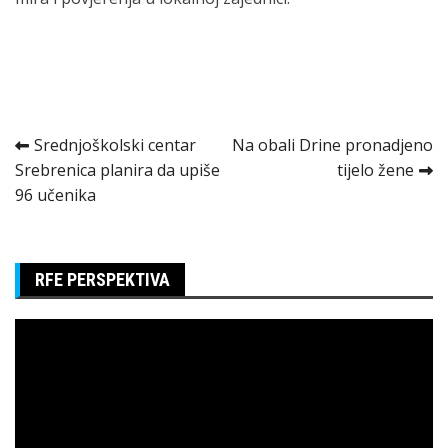
Kretanje
Srednjoškolski centar
Na obali Drine pronadjeno
Srebrenica planira da upiše
tijelo žene
članka
96 učenika
RFE PERSPEKTIVA
Pregledač
video
zapisa