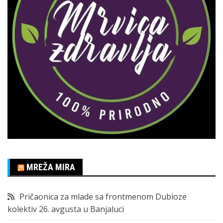
MREŽA MIRA
Pričaonica za mlade sa frontmenom Dubioze
kolektiv 26. avgusta u Banjaluci