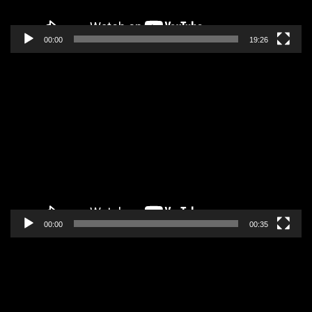
00:00
19:26
Pregledač
video
zapisa
00:00
00:35
Pregledač
video
zapisa