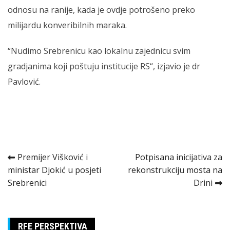
odnosu na ranije, kada je ovdje potrošeno preko
milijardu konveribilnih maraka.
“Nudimo Srebrenicu kao lokalnu zajednicu svim
gradjanima koji poštuju institucije RS“, izjavio je dr
Pavlović.
Kretanje
Premijer Višković i
Potpisana inicijativa za
ministar Djokić u posjeti
rekonstrukciju mosta na
članka
Srebrenici
Drini
RFE PERSPEKTIVA