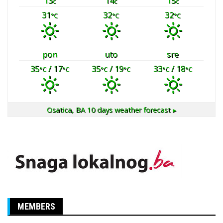
13
14
15
č
č
č
31
32
32
°C
°C
°C
pon
uto
sre
35
/ 17
35
/ 19
33
/ 18
°C
°C
°C
°C
°C
°C
Osatica, BA
10 days weather forecast ▸
MEMBERS