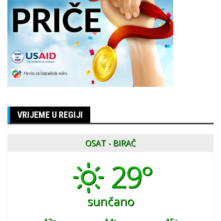
VRIJEME U REGIJI
OSAT - BIRAČ
29°
sunčano