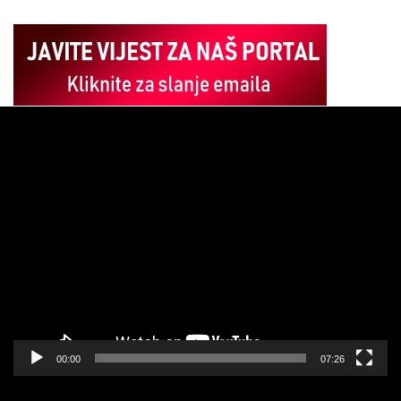
Pregledač
video
zapisa
00:00
07:26