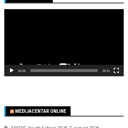
Pregledač
video
zapisa
00:00
26:51
MEDIJACENTAR ONLINE