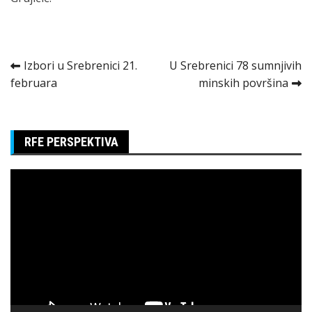
Kretanje
Izbori u Srebrenici 21.
U Srebrenici 78 sumnjivih
februara
minskih površina
članka
RFE PERSPEKTIVA
Pregledač
video
zapisa