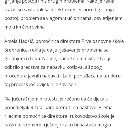
grijanja postoji i niz drugih problema. Kako je rekla,
tražili su sastanak sa direktorom jer pored grijanja
postoji problem sa vlagom u učionicama, osvjetljenjem,
mokrim čvorovima.
Amela Hadžić, pomoćnica direktora Prve osnovne škole
Srebrenica, rekla je da je rješavanje problema sa
grijanjem u toku. Naime, nadležno ministarstvo je
odbrilo sredstva za nabavku kotlova, ali zbog
procedure javnih nabavki i žalbi ponuđača na tenderu,
taj process još uvijek nije završen.
Na jučerašnjem protestu je rečeno da će djeca u
ponedjeljak 8. februara krenuti na nastavu. Prema
riječima pomoćnice direktora, rukovodstvo škole je
našlo privremeno rješenje kako bi nastava mogla