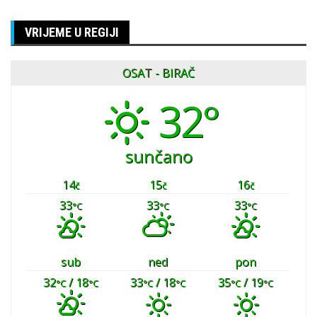
VRIJEME U REGIJI
OSAT - BIRAČ
32°
sunčano
14
15
16
č
č
č
33
33
33
°C
°C
°C
sub
ned
pon
32
/ 18
33
/ 18
35
/ 19
°C
°C
°C
°C
°C
°C