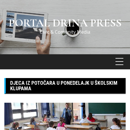
Skip
to
content
PORTAL DRINA PRESS
Civic & Comunity Media
DJECA IZ POTOČARA U PONEDELAJK U ŠKOLSKIM
KLUPAMA