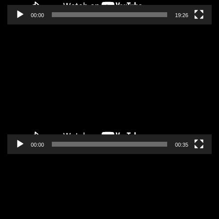
00:00
19:26
Pregledač
video
zapisa
00:00
00:35
Pregledač
video
zapisa