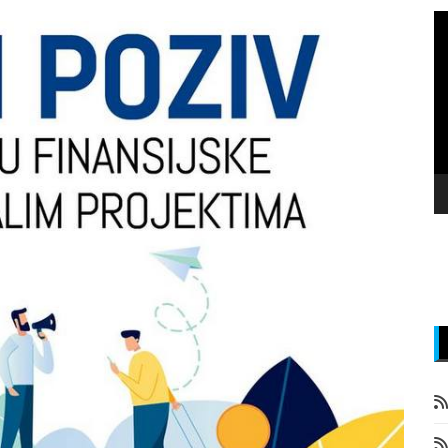
P
v
z