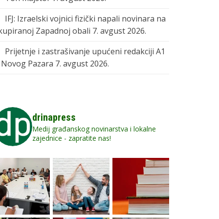
IFJ: Izraelski vojnici fizički napali novinara na
kupiranoj Zapadnoj obali
7. avgust 2026.
Prijetnje i zastrašivanje upućeni redakciji A1
z Novog Pazara
7. avgust 2026.
drinapress
Medij građanskog novinarstva i lokalne
zajednice - zapratite nas!