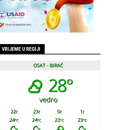
VRIJEME U REGIJI
OSAT - BIRAČ
28°
vedro
22
23
0
1
č
č
č
č
24
24
23
23
°C
°C
°C
°C