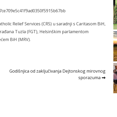
a7ce709e5c41f9ad0350f5915b67bb
lic Relief Services (CRS) u saradnji s Caritasom BiH,
građana Tuzla (FGT), Helsinškim parlamentom
jećem BiH (MRV).
Godišnjica od zaključivanja Dejtonskog mirovnog
sporazuma