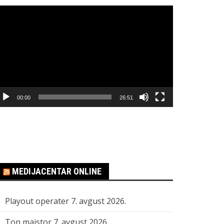
regledač
ideo
apisa
00:00
26:51
MEDIJACENTAR ONLINE
Playout operater
7. avgust 2026.
Ton majstor
7. avgust 2026.