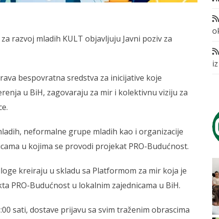
o
za razvoj mladih KULT objavljuju Javni poziv za
i
ava bespovratna sredstva za inicijative koje
enja u BiH, zagovaraju za mir i kolektivnu viziju za
ce.
mladih, neformalne grupe mladih kao i organizacije
dnicama u kojima se provodi projekat PRO-Budućnost.
dloge kreiraju u skladu sa Platformom za mir koja je
ekta PRO-Budućnost u lokalnim zajednicama u BiH.
:00 sati, dostave prijavu sa svim traženim obrascima