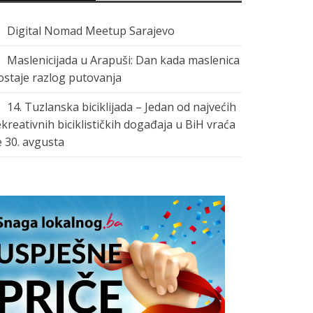
Digital Nomad Meetup Sarajevo
Maslenicijada u Arapuši: Dan kada maslenica
ostaje razlog putovanja
14. Tuzlanska biciklijada – Jedan od najvećih
ekreativnih biciklističkih događaja u BiH vraća
e 30. avgusta