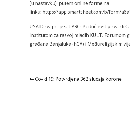
(u nastavku), putem online forme na
linku:
https://app.smartsheet.com/b/form/a6
USAID-ov projekat PRO-Budućnost provodi Catho
Institutom za razvoj mladih KULT, Forumom 
građana Banjaluka (hCA) i Međureligijskim vi
Kretanje
Covid 19: Potvrdjena 362 slučaja korone
članka