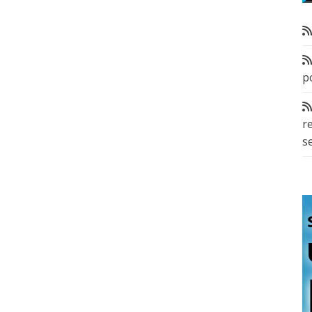
p
r
s