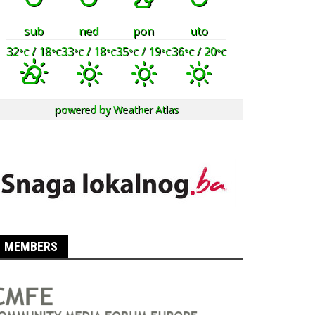
sub
ned
pon
uto
32
/ 18
33
/ 18
35
/ 19
36
/ 20
°C
°C
°C
°C
°C
°C
°C
°C
powered by
Weather Atlas
MEMBERS