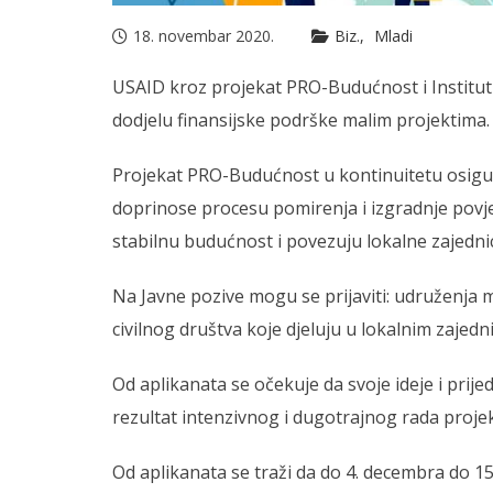
18. novembar 2020.
Biz.
Mladi
USAID kroz projekat PRO-Budućnost i Institut 
dodjelu finansijske podrške malim projektima.
Projekat PRO-Budućnost u kontinuitetu osigur
doprinose procesu pomirenja i izgradnje povjer
stabilnu budućnost i povezuju lokalne zajedni
Na Javne pozive mogu se prijaviti: udruženja 
civilnog društva koje djeluju u lokalnim zaje
Od aplikanata se očekuje da svoje ideje i prije
rezultat intenzivnog i dugotrajnog rada proj
Od aplikanata se traži da do 4. decembra do 15