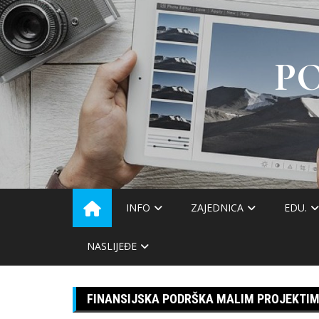
Skip
to
content
P
INFO
ZAJEDNICA
EDU.
NASLIJEĐE
FINANSIJSKA PODRŠKA MALIM PROJEKTI