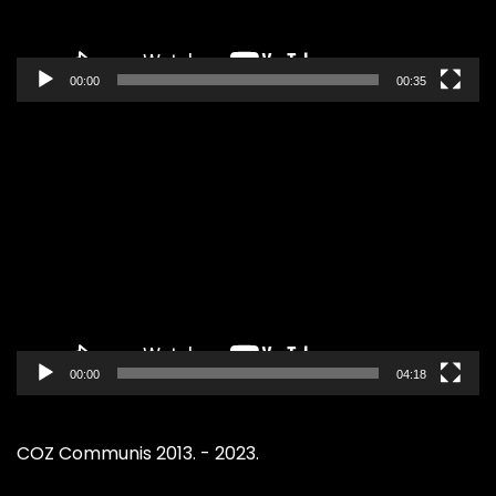
00:00
00:35
Pregledač
video
zapisa
00:00
04:18
COZ Communis 2013. - 2023.