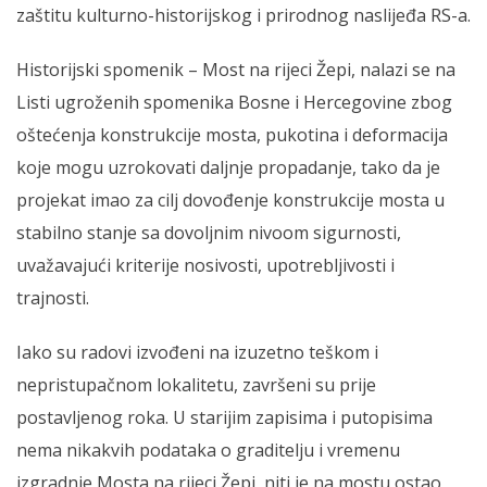
zaštitu kulturno-historijskog i prirodnog naslijeđa RS-a.
Historijski spomenik – Most na rijeci Žepi, nalazi se na
Listi ugroženih spomenika Bosne i Hercegovine zbog
oštećenja konstrukcije mosta, pukotina i deformacija
koje mogu uzrokovati daljnje propadanje, tako da je
projekat imao za cilj dovođenje konstrukcije mosta u
stabilno stanje sa dovoljnim nivoom sigurnosti,
uvažavajući kriterije nosivosti, upotrebljivosti i
trajnosti.
Iako su radovi izvođeni na izuzetno teškom i
nepristupačnom lokalitetu, završeni su prije
postavljenog roka. U starijim zapisima i putopisima
nema nikakvih podataka o graditelju i vremenu
izgradnje Mosta na rijeci Žepi, niti je na mostu ostao