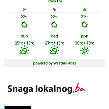
2
3
4
č
č
č
22
22
21
°C
°C
°C
sub
ned
pon
25
/ 13
27
/ 13
30
/ 13
°C
°C
°C
°C
°C
°C
powered by
Weather Atlas