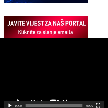
Pregledač
video
zapisa
00:00
07:26