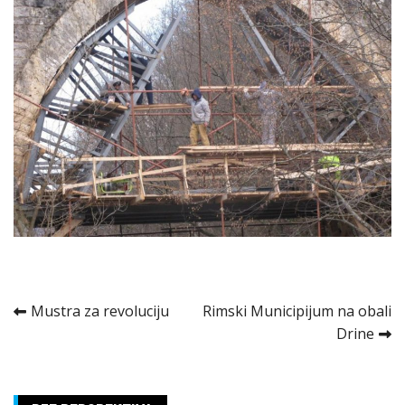
Kretanje
Mustra za revoluciju
Rimski Municipijum na obali
Drine
članka