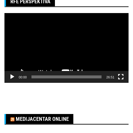
RFE PERSPEKTIVA
Pregledač
video
zapisa
00:00
26:51
MEDIJACENTAR ONLINE