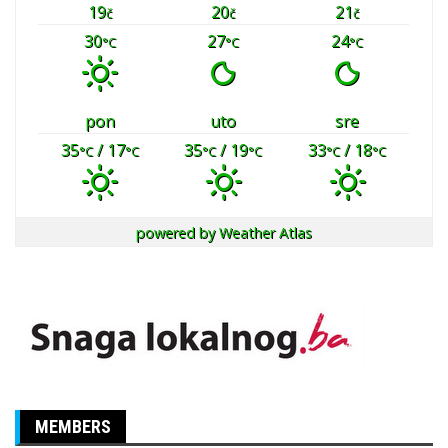
19
20
21
č
č
č
30
27
24
°C
°C
°C
pon
uto
sre
35
/ 17
35
/ 19
33
/ 18
°C
°C
°C
°C
°C
°C
powered by
Weather Atlas
MEMBERS