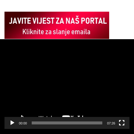
Pregledač
video
zapisa
00:00
07:26