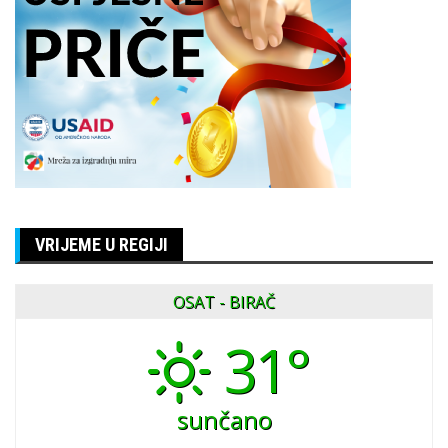
VRIJEME U REGIJI
OSAT - BIRAČ
31°
sunčano