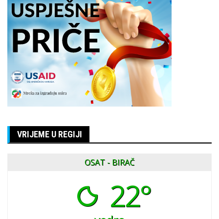
VRIJEME U REGIJI
OSAT - BIRAČ
22°