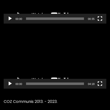
00:00
00:35
Pregledač
video
zapisa
00:00
04:18
COZ Communis 2013. - 2023.