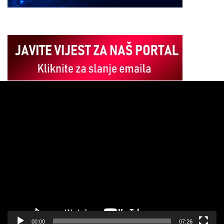
Pregledač
video
zapisa
00:00
07:26