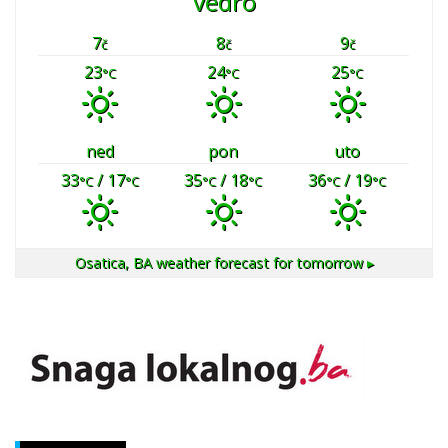
vedro
7
8
9
č
č
č
23
24
25
°C
°C
°C
ned
pon
uto
33
/ 17
35
/ 18
36
/ 19
°C
°C
°C
°C
°C
°C
Osatica, BA
weather forecast for tomorrow ▸