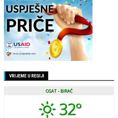
VRIJEME U REGIJI
OSAT - BIRAČ
32°