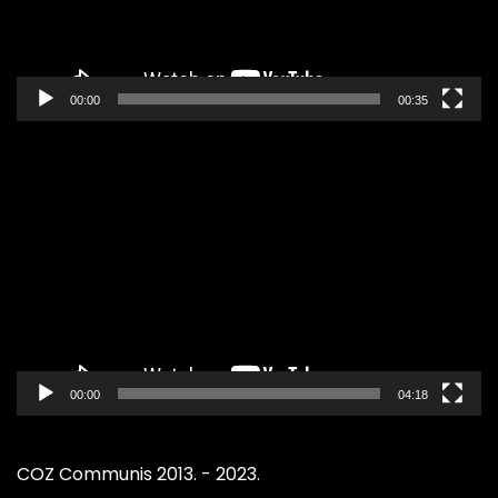
00:00
00:35
Pregledač
video
zapisa
00:00
04:18
COZ Communis 2013. - 2023.