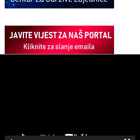
Pregledač
video
zapisa