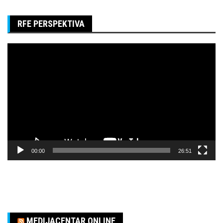
RFE PERSPEKTIVA
Pregledač
video
zapisa
00:00
26:51
MEDIJACENTAR ONLINE