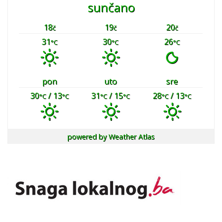
sunčano
18
19
20
č
č
č
31
30
26
°C
°C
°C
pon
uto
sre
30
/ 13
31
/ 15
28
/ 13
°C
°C
°C
°C
°C
°C
powered by
Weather Atlas