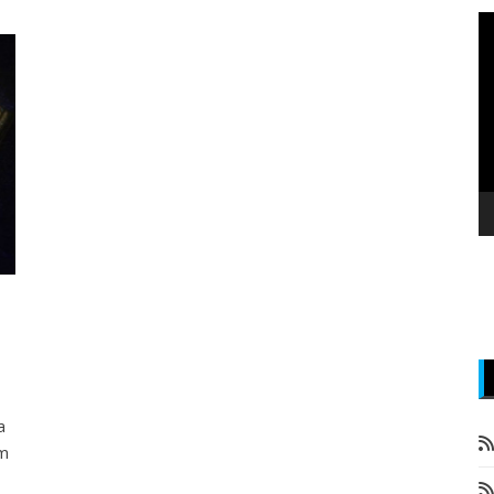
P
v
z
a
om