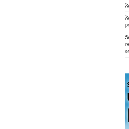
p
r
s