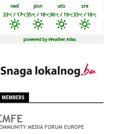
ned
pon
uto
sre
33
/ 17
35
/ 18
36
/ 19
33
/ 18
°C
°C
°C
°C
°C
°C
°C
°C
powered by
Weather Atlas
MEMBERS