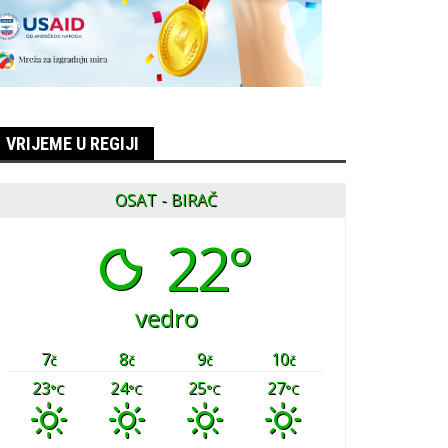
VRIJEME U REGIJI
OSAT - BIRAČ
22°
vedro
7
8
9
10
č
č
č
č
23
24
25
27
°C
°C
°C
°C