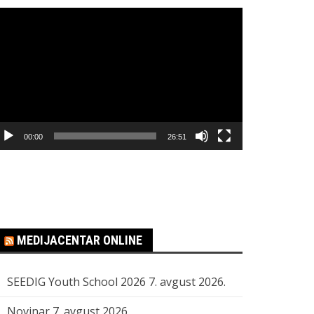
regledač
ideo
apisa
00:00
26:51
MEDIJACENTAR ONLINE
SEEDIG Youth School 2026
7. avgust 2026.
Novinar
7. avgust 2026.