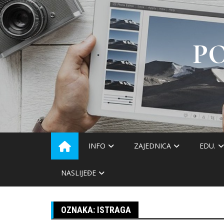
Skip
to
content
P
INFO
ZAJEDNICA
EDU.
NASLIJEĐE
OZNAKA:
ISTRAGA