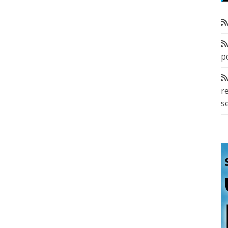
p
r
s