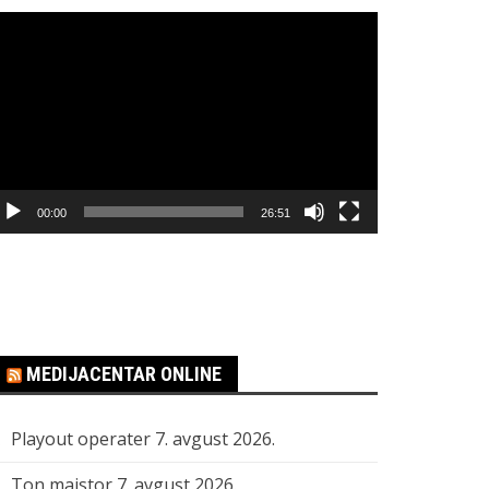
regledač
ideo
apisa
00:00
26:51
MEDIJACENTAR ONLINE
Playout operater
7. avgust 2026.
Ton majstor
7. avgust 2026.