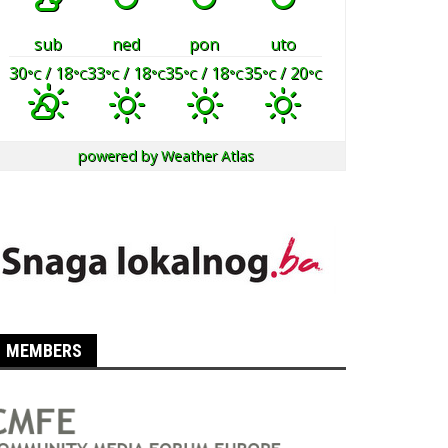
sub
ned
pon
uto
30
/ 18
33
/ 18
35
/ 18
35
/ 20
°C
°C
°C
°C
°C
°C
°C
°C
powered by
Weather Atlas
MEMBERS