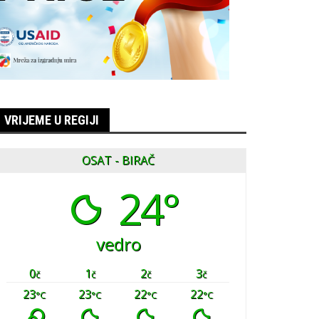
VRIJEME U REGIJI
OSAT - BIRAČ
24°
vedro
0
1
2
3
č
č
č
č
23
23
22
22
°C
°C
°C
°C