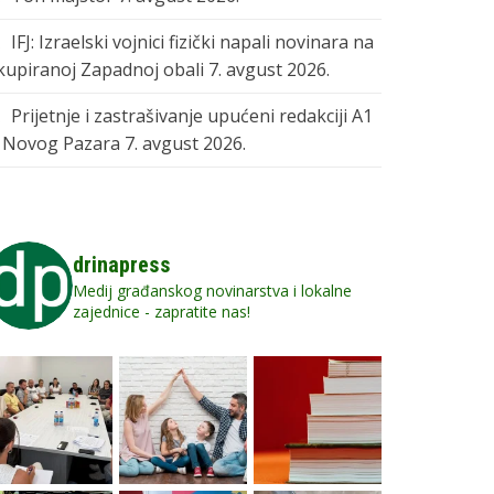
IFJ: Izraelski vojnici fizički napali novinara na
kupiranoj Zapadnoj obali
7. avgust 2026.
Prijetnje i zastrašivanje upućeni redakciji A1
z Novog Pazara
7. avgust 2026.
drinapress
Medij građanskog novinarstva i lokalne
zajednice - zapratite nas!