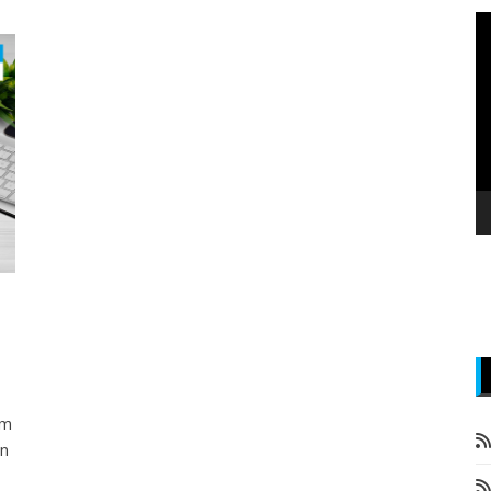
P
v
z
em
an