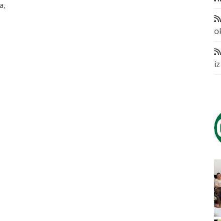
a,
o
i