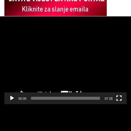
Pregledač
video
zapisa
00:00
07:26
Pregledač
video
zapisa