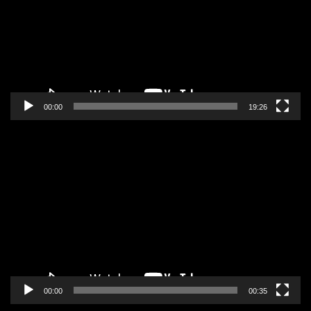
00:00
19:26
Pregledač
video
zapisa
00:00
00:35