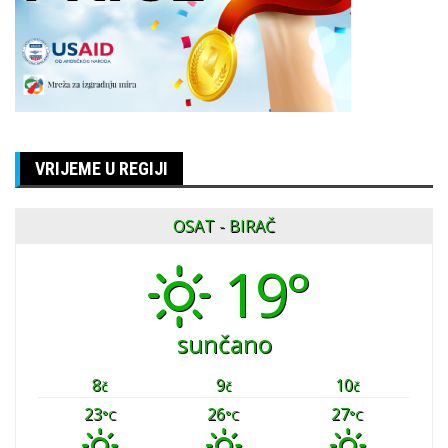
VRIJEME U REGIJI
OSAT - BIRAČ
19°
sunčano
8
9
10
č
č
č
23
26
27
°C
°C
°C