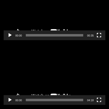
00:00
00:35
Pregledač
video
zapisa
00:00
04:18