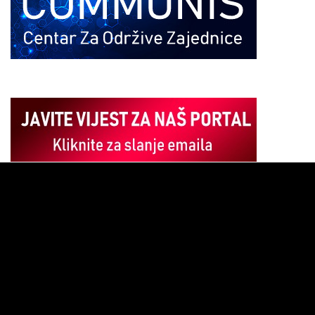
Pregledač
video
zapisa