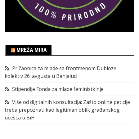
MREŽA MIRA
Pričaonica za mlade sa frontmenom Dubioze
kolektiv 26. avgusta u Banjaluci
Stipendije Fonda za mlade feministkinje
Više od digitalnih konsultacija: Zašto online peticije
treba prepoznati kao legitiman oblik građanskog
učešća u BiH