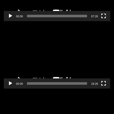
00:00
07:26
Pregledač
video
zapisa
00:00
19:26
Pregledač
video
zapisa