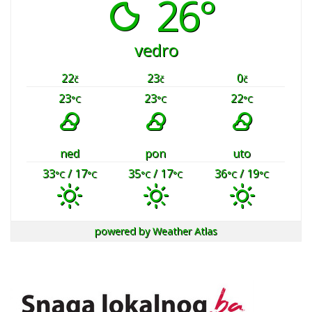
26°
vedro
22
23
0
č
č
č
23
23
22
°C
°C
°C
ned
pon
uto
33
/ 17
35
/ 17
36
/ 19
°C
°C
°C
°C
°C
°C
powered by
Weather Atlas