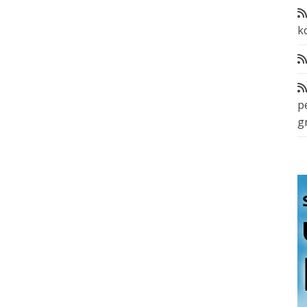
k
p
g