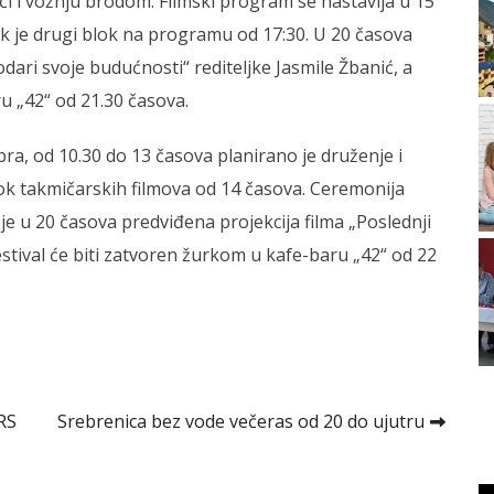
ći i vožnju brodom. Filmski program se nastavlja u 15
k je drugi blok na programu od 17:30. U 20 časova
ari svoje budućnosti“ rediteljke Jasmile Žbanić, a
u „42“ od 21.30 časova.
ra, od 10.30 do 13 časova planirano je druženje i
lok takmičarskih filmova od 14 časova. Ceremonija
e u 20 časova predviđena projekcija filma „Poslednji
estival će biti zatvoren žurkom u kafe-baru „42“ od 22
RS
Srebrenica bez vode večeras od 20 do ujutru