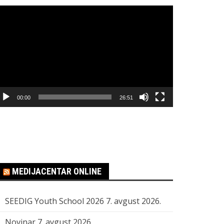
regledač
ideo
apisa
00:00
26:51
MEDIJACENTAR ONLINE
SEEDIG Youth School 2026
7. avgust 2026.
Novinar
7. avgust 2026.