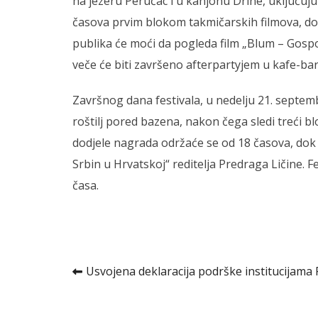
na jezeru Perućac i u kanjonu Drine, uključuju
časova prvim blokom takmičarskih filmova, do
publika će moći da pogleda film „Blum – Gospod
veče će biti završeno afterpartyjem u kafe-bar
Završnog dana festivala, u nedelju 21. septemb
roštilj pored bazena, nakon čega sledi treći b
dodjele nagrada održaće se od 18 časova, dok j
Srbin u Hrvatskoj“ reditelja Predraga Ličine. F
časa.
Kretanje
Usvojena deklaracija podrške institucijama 
članka