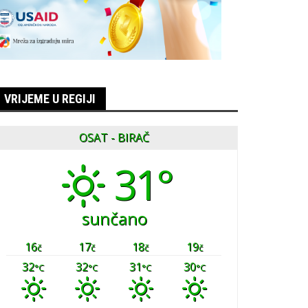
VRIJEME U REGIJI
OSAT - BIRAČ
31°
sunčano
16
17
18
19
č
č
č
č
32
32
31
30
°C
°C
°C
°C