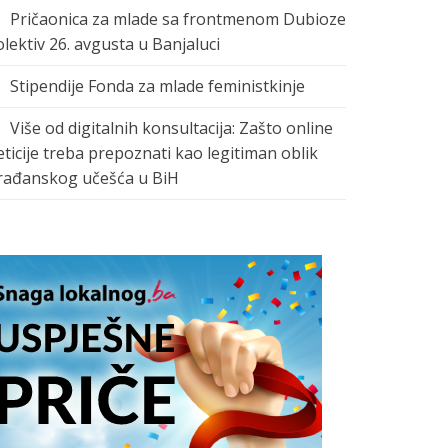
Pričaonica za mlade sa frontmenom Dubioze
olektiv 26. avgusta u Banjaluci
Stipendije Fonda za mlade feministkinje
Više od digitalnih konsultacija: Zašto online
eticije treba prepoznati kao legitiman oblik
rađanskog učešća u BiH