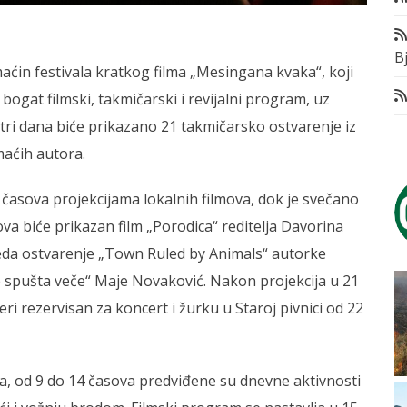
Bj
aćin festivala kratkog filma „Mesingana kvaka“, koji
bogat filmski, takmičarski i revijalni program, uz
tri dana biće prikazano 21 takmičarsko ostvarenje iz
maćih autora.
 časova projekcijama lokalnih filmova, dok je svečano
va biće prikazan film „Porodica“ reditelja Davorina
leda ostvarenje „Town Ruled by Animals“ autorke
se spušta veče“ Maje Novaković. Nakon projekcija u 21
eri rezervisan za koncert i žurku u Staroj pivnici od 22
a, od 9 do 14 časova predviđene su dnevne aktivnosti