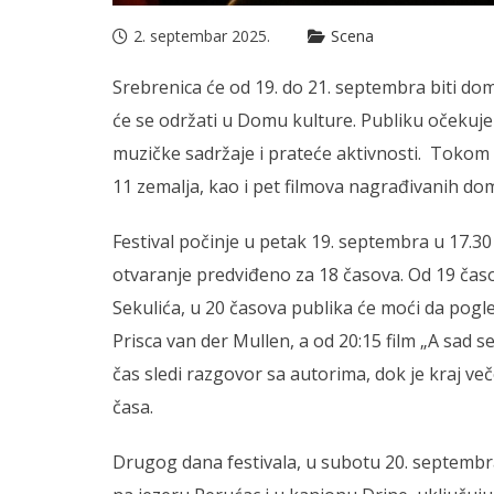
2. septembar 2025.
Scena
Srebrenica će od 19. do 21. septembra biti dom
će se održati u Domu kulture. Publiku očekuje 
muzičke sadržaje i prateće aktivnosti. Tokom 
11 zemalja, kao i pet filmova nagrađivanih do
Festival počinje u petak 19. septembra u 17.30
otvaranje predviđeno za 18 časova. Od 19 časo
Sekulića, u 20 časova publika će moći da pog
Prisca van der Mullen, a od 20:15 film „A sad 
čas sledi razgovor sa autorima, dok je kraj več
časa.
Drugog dana festivala, u subotu 20. septembr