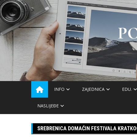
Skip
to
content
P
INFO
ZAJEDNICA
EDU.
NASLIJEĐE
SREBRENICA DOMAĆIN FESTIVALA KRATKOG