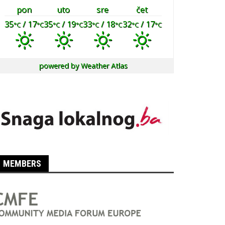
pon
uto
sre
čet
35
/ 17
35
/ 19
33
/ 18
32
/ 17
°C
°C
°C
°C
°C
°C
°C
°C
powered by
Weather Atlas
MEMBERS