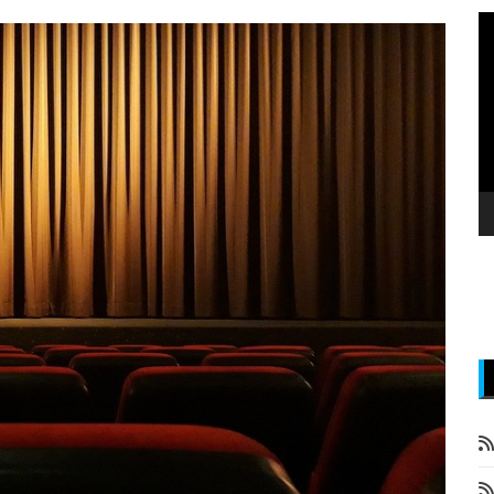
P
v
z