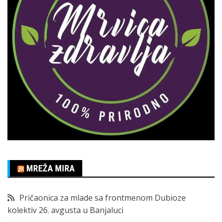
MREŽA MIRA
Pričaonica za mlade sa frontmenom Dubioze
kolektiv 26. avgusta u Banjaluci