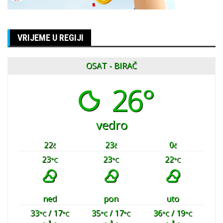
VRIJEME U REGIJI
OSAT - BIRAČ
26°
vedro
22
23
0
č
č
č
23
23
22
°C
°C
°C
ned
pon
uto
33
/ 17
35
/ 17
36
/ 19
°C
°C
°C
°C
°C
°C