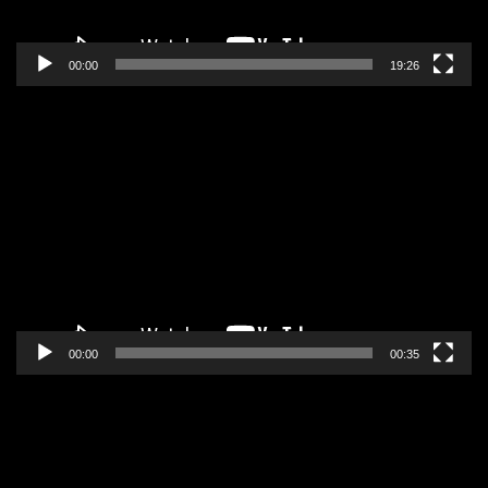
00:00
19:26
Pregledač
video
zapisa
00:00
00:35
Pregledač
video
zapisa