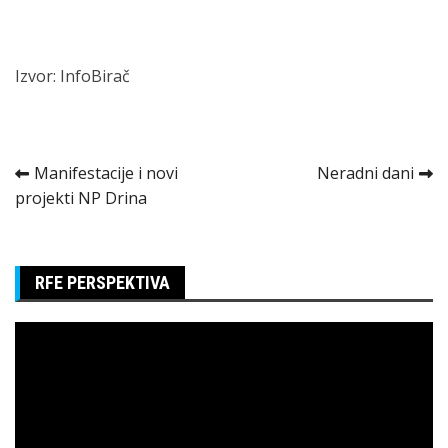
Izvor: InfoBirač
Kretanje
Manifestacije i novi
Neradni dani
projekti NP Drina
članka
RFE PERSPEKTIVA
Pregledač
video
zapisa