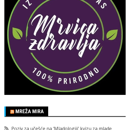
MREŽA MIRA
Poziv za učešće na ‘Mladologiji’ kvizu za mlade