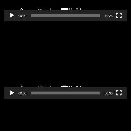
00:00
19:26
Pregledač
video
zapisa
00:00
00:35
Pregledač
video
zapisa