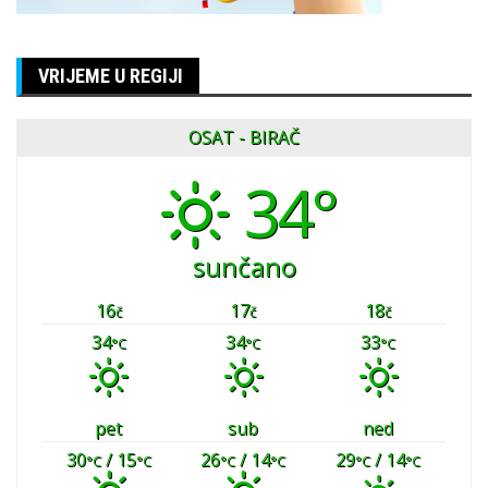
VRIJEME U REGIJI
OSAT - BIRAČ
34°
sunčano
16
17
18
č
č
č
34
34
33
°C
°C
°C
pet
sub
ned
30
/ 15
26
/ 14
29
/ 14
°C
°C
°C
°C
°C
°C