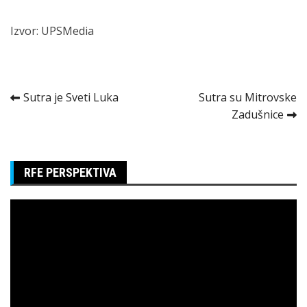
Izvor: UPSMedia
Kretanje
Sutra je Sveti Luka
Sutra su Mitrovske
Zadušnice
članka
RFE PERSPEKTIVA
Pregledač
video
zapisa