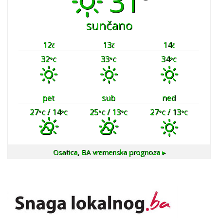
31°
sunčano
12
13
14
č
č
č
32
33
34
°C
°C
°C
pet
sub
ned
27
/ 14
25
/ 13
27
/ 13
°C
°C
°C
°C
°C
°C
Osatica, BA
vremenska prognoza ▸