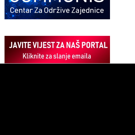
Pregledač
video
zapisa