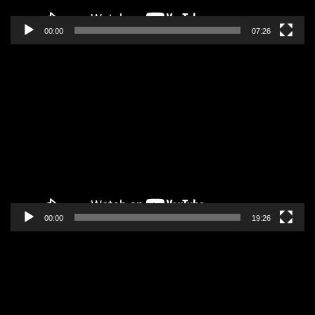
00:00
07:26
Pregledač
video
zapisa
00:00
19:26
Pregledač
video
zapisa