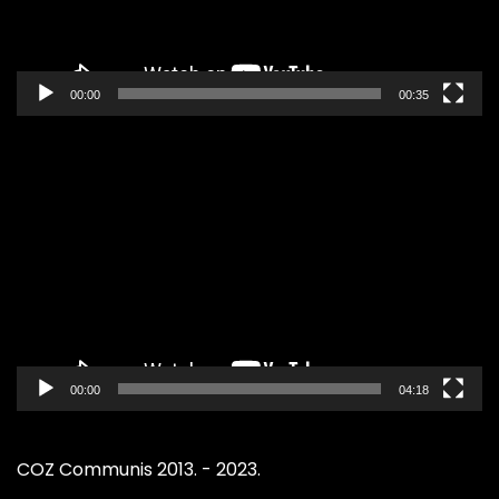
00:00
00:35
Pregledač
video
zapisa
00:00
04:18
COZ Communis 2013. - 2023.