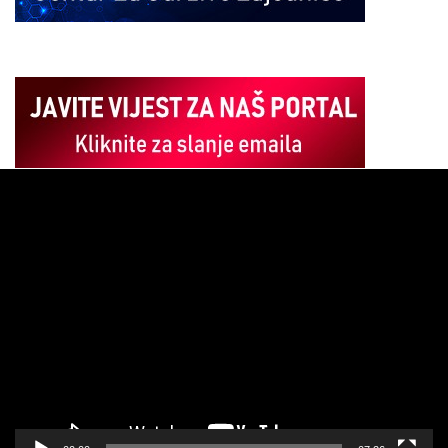
Pregledač
video
zapisa