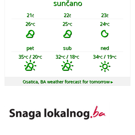
sunčano
21
22
23
č
č
č
26
25
24
°C
°C
°C
pet
sub
ned
35
/ 20
32
/ 18
34
/ 19
°C
°C
°C
°C
°C
°C
Osatica, BA
weather forecast for tomorrow ▸