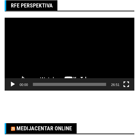
RFE PERSPEKTIVA
Pregledač
video
zapisa
00:00
26:51
MEDIJACENTAR ONLINE