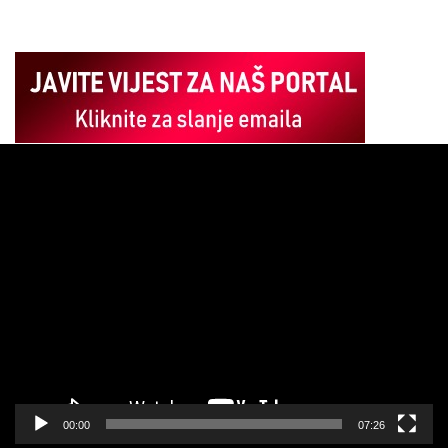
Pregledač
video
zapisa
00:00
07:26