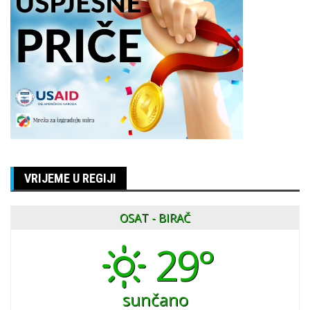
VRIJEME U REGIJI
OSAT - BIRAČ
29°
sunčano