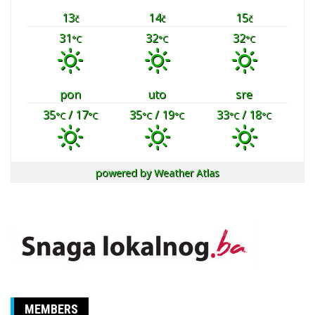
13
14
15
č
č
č
31
32
32
°C
°C
°C
pon
uto
sre
35
/ 17
35
/ 19
33
/ 18
°C
°C
°C
°C
°C
°C
powered by
Weather Atlas
MEMBERS