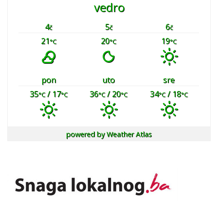
vedro
4
5
6
č
č
č
21
20
19
°C
°C
°C
pon
uto
sre
35
/ 17
36
/ 20
34
/ 18
°C
°C
°C
°C
°C
°C
powered by
Weather Atlas