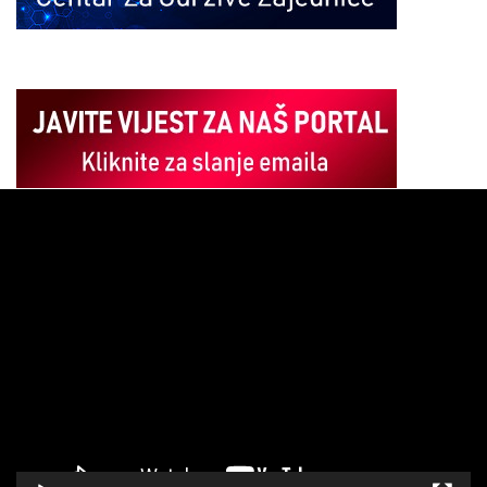
Pregledač
video
zapisa