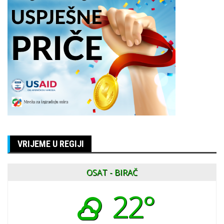
VRIJEME U REGIJI
OSAT - BIRAČ
22°