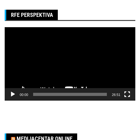
RFE PERSPEKTIVA
Pregledač
video
zapisa
00:00
26:51
MEDIJACENTAR ONLINE