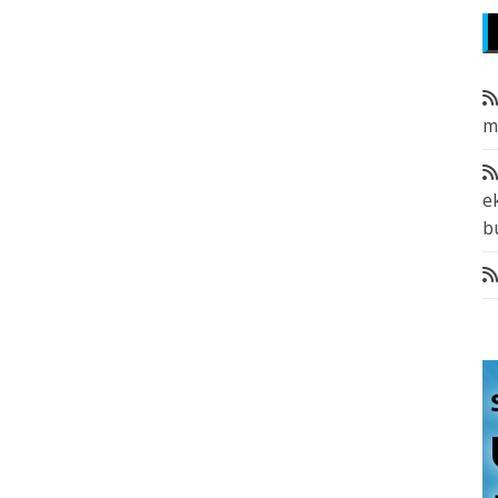
m
e
b