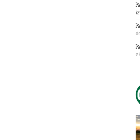
i
d
e