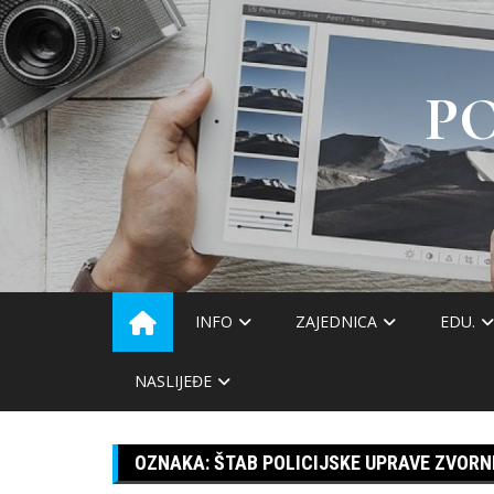
Skip
to
content
P
INFO
ZAJEDNICA
EDU.
NASLIJEĐE
OZNAKA:
ŠTAB POLICIJSKE UPRAVE ZVORN