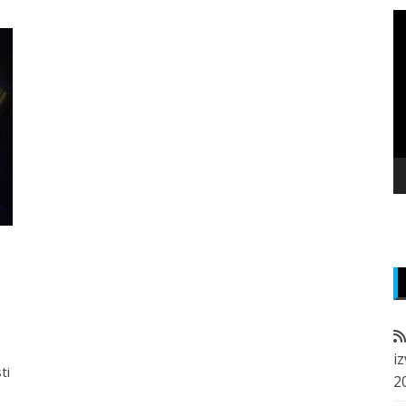
P
v
z
i
ti
2