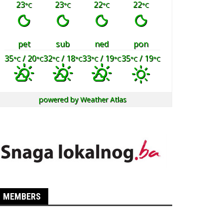
23
23
22
22
°C
°C
°C
°C
pet
sub
ned
pon
35
/ 20
32
/ 18
33
/ 19
35
/ 19
°C
°C
°C
°C
°C
°C
°C
°C
powered by
Weather Atlas
MEMBERS