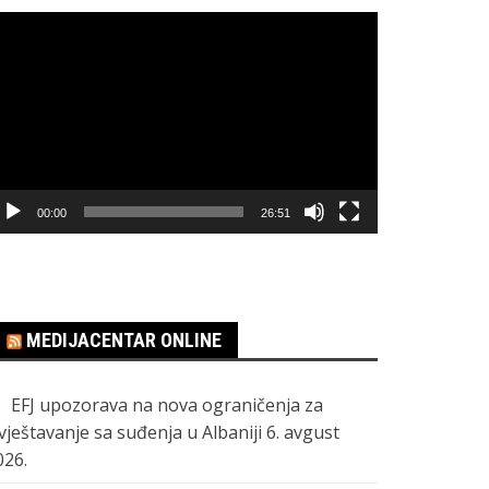
regledač
ideo
apisa
00:00
26:51
MEDIJACENTAR ONLINE
EFJ upozorava na nova ograničenja za
zvještavanje sa suđenja u Albaniji
6. avgust
026.