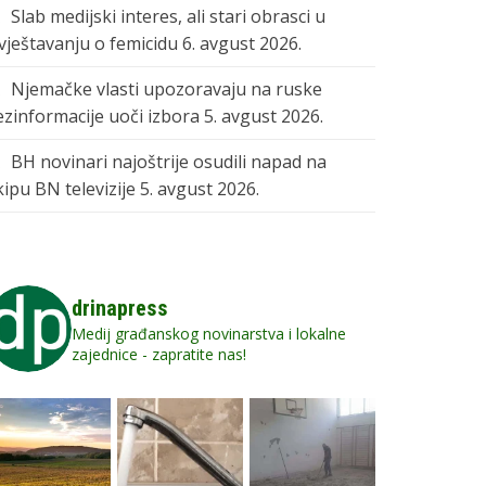
Slab medijski interes, ali stari obrasci u
zvještavanju o femicidu
6. avgust 2026.
Njemačke vlasti upozoravaju na ruske
ezinformacije uoči izbora
5. avgust 2026.
BH novinari najoštrije osudili napad na
kipu BN televizije
5. avgust 2026.
drinapress
Medij građanskog novinarstva i lokalne
zajednice - zapratite nas!