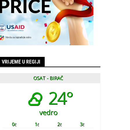
VRIJEME U REGIJI
OSAT - BIRAČ
24°
vedro
0
1
2
3
č
č
č
č