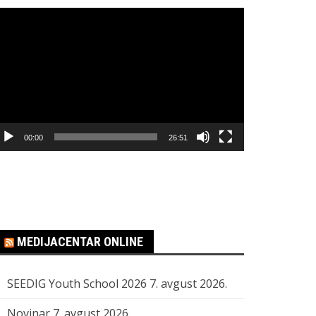
regledač
ideo
apisa
00:00
26:51
MEDIJACENTAR ONLINE
SEEDIG Youth School 2026
7. avgust 2026.
Novinar
7. avgust 2026.