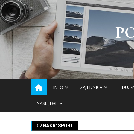
Skip
to
content
P
INFO
ZAJEDNICA
EDU.
NASLIJEĐE
OZNAKA:
SPORT