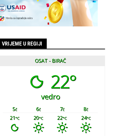
VRIJEME U REGIJI
OSAT - BIRAČ
22°
vedro
5
6
7
8
č
č
č
č
21
20
22
24
°C
°C
°C
°C