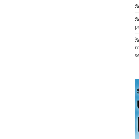
p
r
s