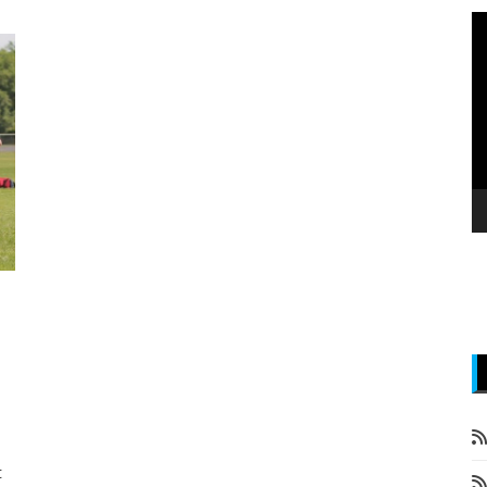
P
v
z
t