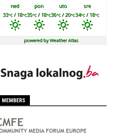
ned
pon
uto
sre
33
/ 18
35
/ 18
36
/ 20
34
/ 18
°C
°C
°C
°C
°C
°C
°C
°C
powered by
Weather Atlas
MEMBERS