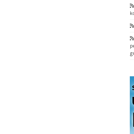
k
p
g