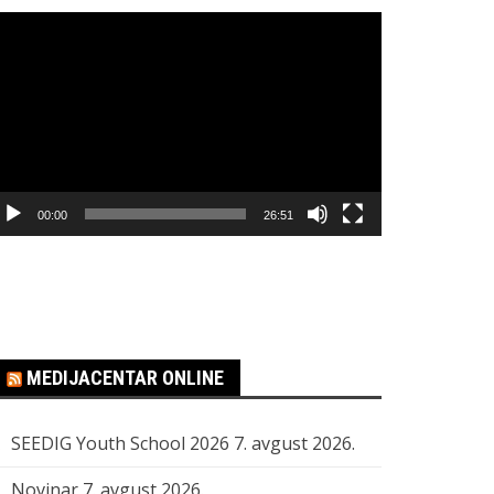
regledač
ideo
apisa
00:00
26:51
MEDIJACENTAR ONLINE
SEEDIG Youth School 2026
7. avgust 2026.
Novinar
7. avgust 2026.