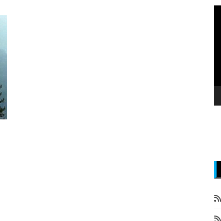
P
v
z