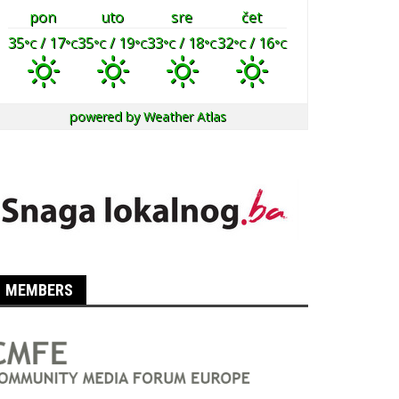
pon
uto
sre
čet
35
/ 17
35
/ 19
33
/ 18
32
/ 16
°C
°C
°C
°C
°C
°C
°C
°C
powered by
Weather Atlas
MEMBERS