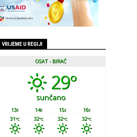
VRIJEME U REGIJI
OSAT - BIRAČ
29°
sunčano
13
14
15
16
č
č
č
č
31
32
32
32
°C
°C
°C
°C