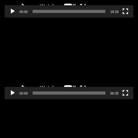
00:00
19:26
Pregledač
video
zapisa
00:00
00:35
Pregledač
video
zapisa