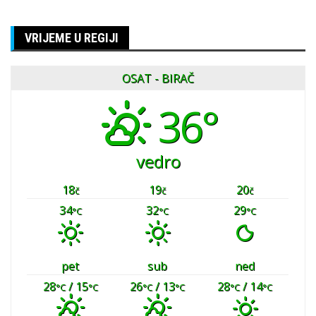
VRIJEME U REGIJI
OSAT - BIRAČ
36°
vedro
18
19
20
č
č
č
34
32
29
°C
°C
°C
pet
sub
ned
28
/ 15
26
/ 13
28
/ 14
°C
°C
°C
°C
°C
°C