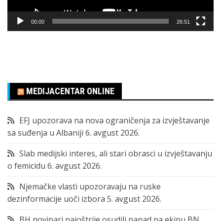
00:00
26:51
MEDIJACENTAR ONLINE
EFJ upozorava na nova ograničenja za izvještavanje
sa suđenja u Albaniji
6. avgust 2026.
Slab medijski interes, ali stari obrasci u izvještavanju
o femicidu
6. avgust 2026.
Njemačke vlasti upozoravaju na ruske
dezinformacije uoči izbora
5. avgust 2026.
BH novinari najoštrije osudili napad na ekipu BN