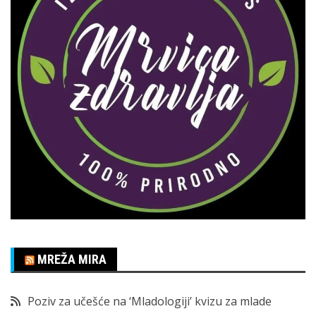
MREŽA MIRA
Poziv za učešće na ‘Mladologiji’ kvizu za mlade