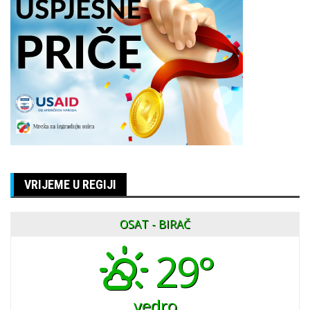
VRIJEME U REGIJI
OSAT - BIRAČ
29°
vedro