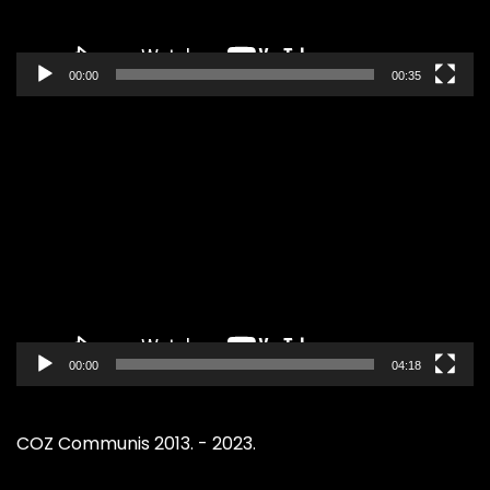
00:00
00:35
Pregledač
video
zapisa
00:00
04:18
COZ Communis 2013. - 2023.