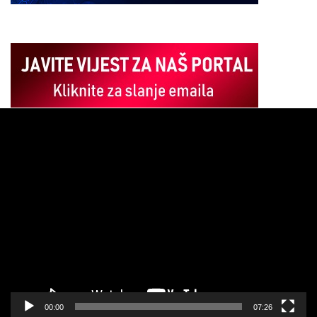
Pregledač
video
zapisa
00:00
07:26