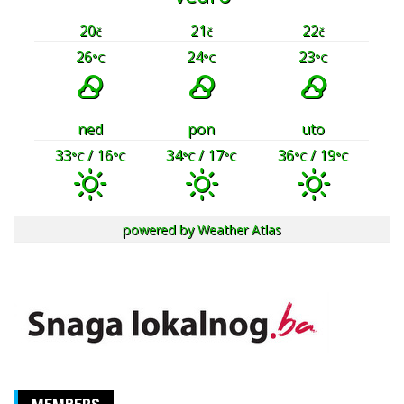
20
21
22
č
č
č
26
24
23
°C
°C
°C
ned
pon
uto
33
/ 16
34
/ 17
36
/ 19
°C
°C
°C
°C
°C
°C
powered by
Weather Atlas