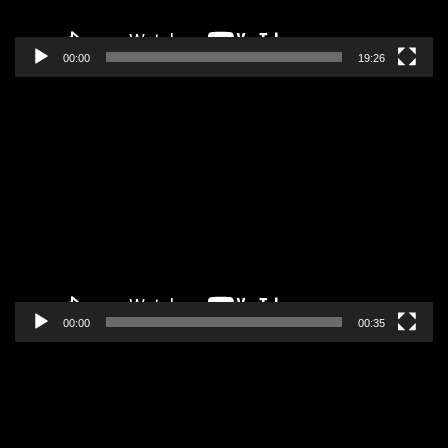
00:00
19:26
Pregledač
video
zapisa
00:00
00:35
Pregledač
video
zapisa