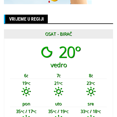
VRIJEME U REGIJI
OSAT - BIRAČ
20°
vedro
6
7
8
č
č
č
19
21
23
°C
°C
°C
pon
uto
sre
35
/ 17
35
/ 19
33
/ 18
°C
°C
°C
°C
°C
°C