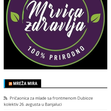
MREŽA MIRA
Pričaonica za mlade sa frontmenom Dubioze
kolektiv 26. avgusta u Banjaluci