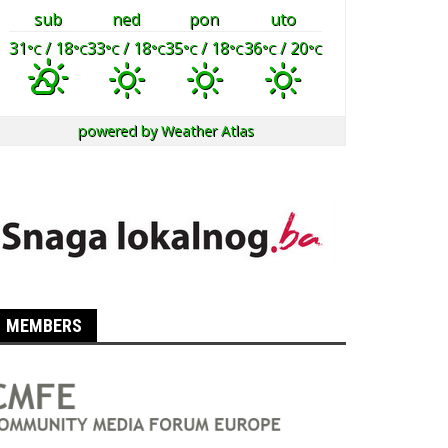
sub
ned
pon
uto
31
/ 18
33
/ 18
35
/ 18
36
/ 20
°C
°C
°C
°C
°C
°C
°C
°C
powered by
Weather Atlas
MEMBERS