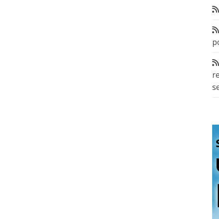
p
r
s