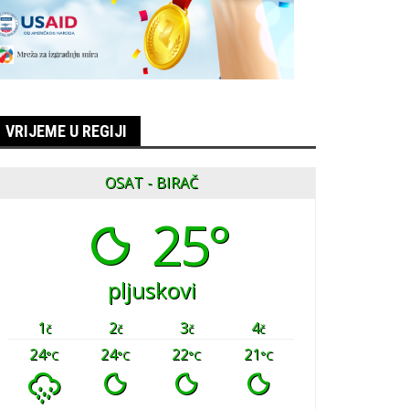
VRIJEME U REGIJI
OSAT - BIRAČ
25°
pljuskovi
1
2
3
4
č
č
č
č
24
24
22
21
°C
°C
°C
°C