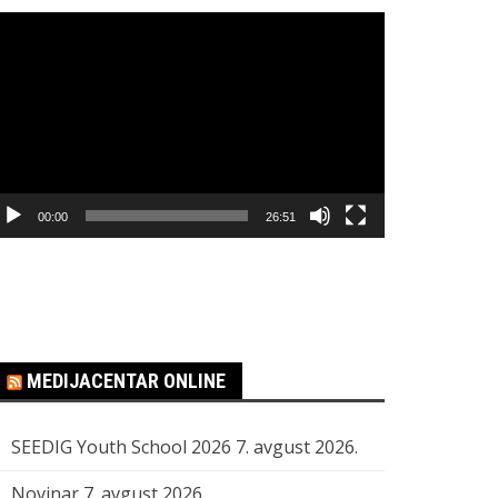
regledač
ideo
apisa
00:00
26:51
MEDIJACENTAR ONLINE
SEEDIG Youth School 2026
7. avgust 2026.
Novinar
7. avgust 2026.