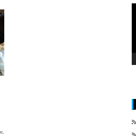
P
v
z
e,