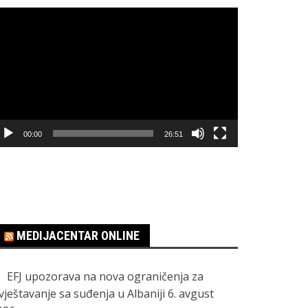
regledač
ideo
apisa
00:00
26:51
MEDIJACENTAR ONLINE
EFJ upozorava na nova ograničenja za
zvještavanje sa suđenja u Albaniji
6. avgust