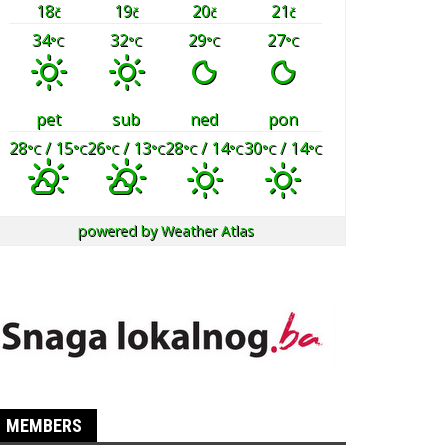
18
19
20
21
č
č
č
č
34
32
29
27
°C
°C
°C
°C
pet
sub
ned
pon
28
/ 15
26
/ 13
28
/ 14
30
/ 14
°C
°C
°C
°C
°C
°C
°C
°C
powered by
Weather Atlas
MEMBERS