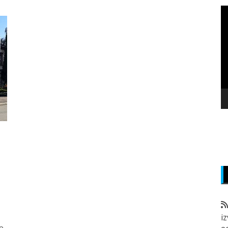
P
v
z
i
e