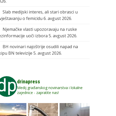
026.
Slab medijski interes, ali stari obrasci u
zvještavanju o femicidu
6. avgust 2026.
Njemačke vlasti upozoravaju na ruske
ezinformacije uoči izbora
5. avgust 2026.
BH novinari najoštrije osudili napad na
kipu BN televizije
5. avgust 2026.
drinapress
Medij građanskog novinarstva i lokalne
zajednice - zapratite nas!