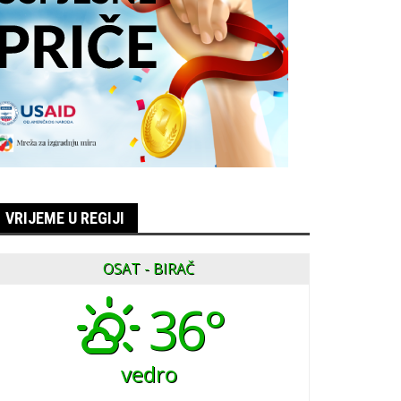
VRIJEME U REGIJI
OSAT - BIRAČ
36°
vedro