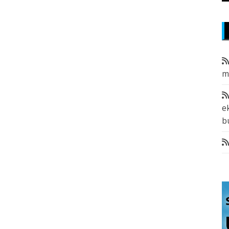
m
e
b