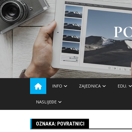
Skip
to
content
P
INFO
ZAJEDNICA
EDU.
NASLIJEĐE
OZNAKA:
POVRATNICI