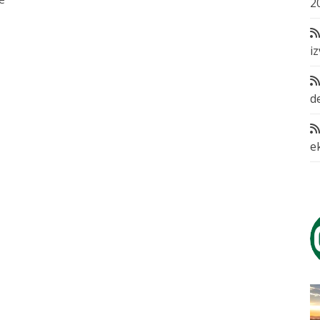
2
i
d
e