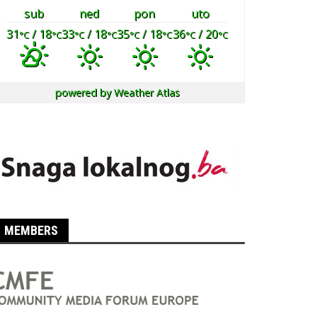
sub
ned
pon
uto
31
/ 18
33
/ 18
35
/ 18
36
/ 20
°C
°C
°C
°C
°C
°C
°C
°C
powered by
Weather Atlas
MEMBERS