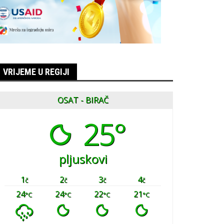
VRIJEME U REGIJI
OSAT - BIRAČ
25°
pljuskovi
1
2
3
4
č
č
č
č
24
24
22
21
°C
°C
°C
°C