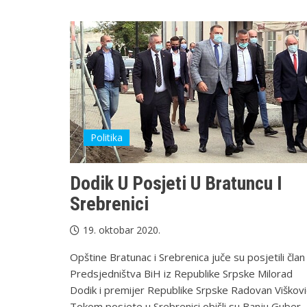
Politika
Dodik U Posjeti U Bratuncu I
Srebrenici
19. oktobar 2020.
Opštine Bratunac i Srebrenica juče su posjetili član
Predsjedništva BiH iz Republike Srpske Milorad
Dodik i premijer Republike Srpske Radovan Viškovi
Tokom posjete u Srebrenici obišli su Banju Guber,