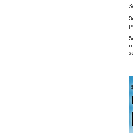
p
r
s