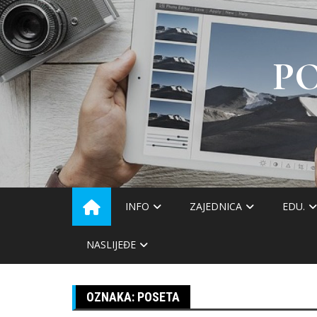
Skip
to
content
P
INFO
ZAJEDNICA
EDU.
NASLIJEĐE
OZNAKA:
POSETA