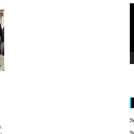
P
v
z
c.
 a