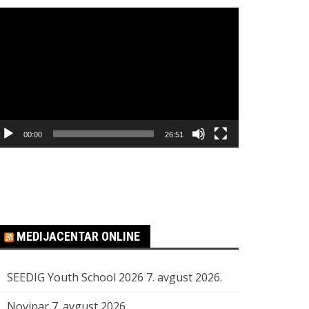
regledač
ideo
apisa
00:00
26:51
MEDIJACENTAR ONLINE
SEEDIG Youth School 2026
7. avgust 2026.
Novinar
7. avgust 2026.