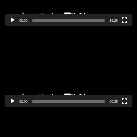
00:00
19:26
Pregledač
video
zapisa
00:00
00:35
Pregledač
video
zapisa