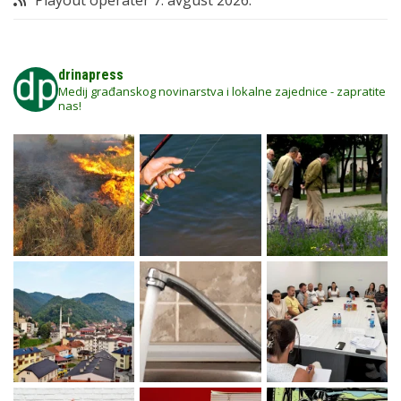
Playout operater
7. avgust 2026.
drinapress
Medij građanskog novinarstva i lokalne zajednice - zapratite
nas!