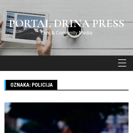
Skip
to
content
PORTAL DRINA PRESS
Civic & Comunity Media
OZNAKA:
POLICIJA