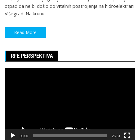
otpad da ne bi došlo do vitalnih postrojenja na hidroelektrani
Višegrad. Na krunu
Read More
RFE PERSPEKTIVA
Pregledač
video
zapisa
00:00
26:51