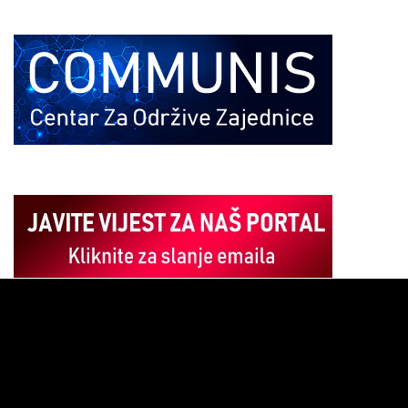
Pregledač
video
zapisa