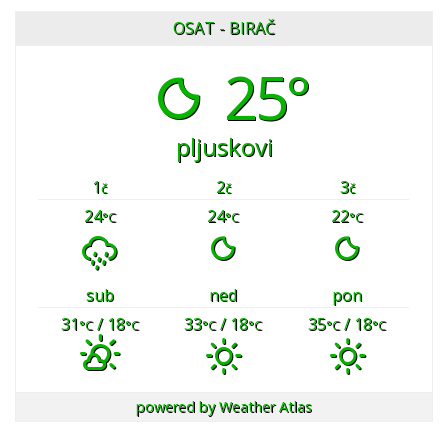
OSAT - BIRAČ
25°
pljuskovi
1
2
3
č
č
č
24
24
22
°C
°C
°C
sub
ned
pon
31
/ 18
33
/ 18
35
/ 18
°C
°C
°C
°C
°C
°C
powered by
Weather Atlas