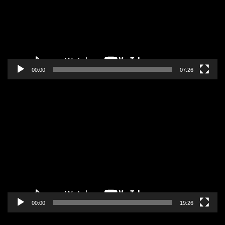
00:00
07:26
Pregledač
video
zapisa
00:00
19:26