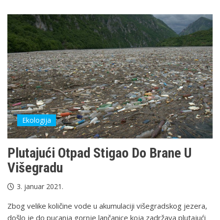
Ekologija
Plutajući Otpad Stigao Do Brane U
Višegradu
3. januar 2021.
Zbog velike količine vode u akumulaciji višegradskog jezera,
došlo je do pucanja gornje lančanice koja zadržava plutajući