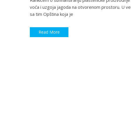
Rankićem o sufinansiranju plasteničke proizvodnje
voća i uzgoja jagoda na otvorenom prostoru. U ve
sa tim Opština koja je
Read More