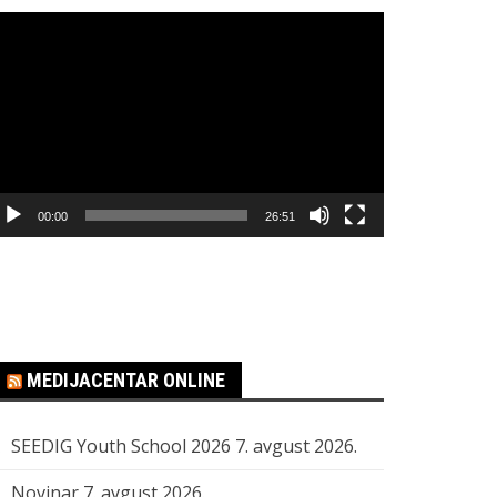
regledač
ideo
apisa
00:00
26:51
MEDIJACENTAR ONLINE
SEEDIG Youth School 2026
7. avgust 2026.
Novinar
7. avgust 2026.