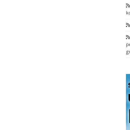
k
p
g