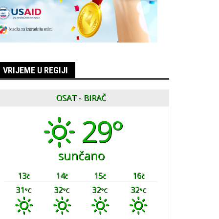
VRIJEME U REGIJI
OSAT - BIRAČ
29°
sunčano
13
14
15
16
č
č
č
č
31
32
32
32
°C
°C
°C
°C