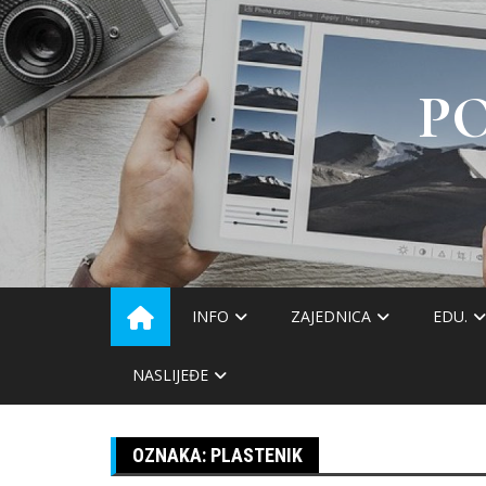
Skip
to
content
P
INFO
ZAJEDNICA
EDU.
NASLIJEĐE
OZNAKA:
PLASTENIK