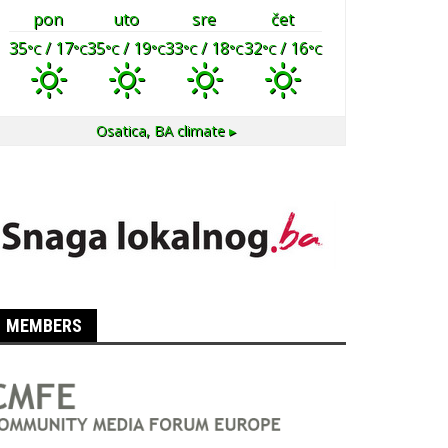
pon
uto
sre
čet
35
/ 17
35
/ 19
33
/ 18
32
/ 16
°C
°C
°C
°C
°C
°C
°C
°C
Osatica, BA
climate ▸
MEMBERS