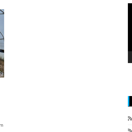
P
v
z
om