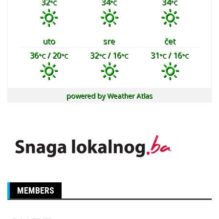
32
34
34
°C
°C
°C
uto
sre
čet
36
/ 20
32
/ 16
31
/ 16
°C
°C
°C
°C
°C
°C
powered by
Weather Atlas
MEMBERS