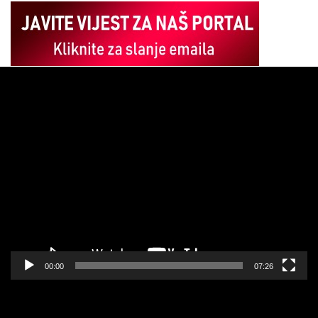
Pregledač
video
zapisa
00:00
07:26
Pregledač