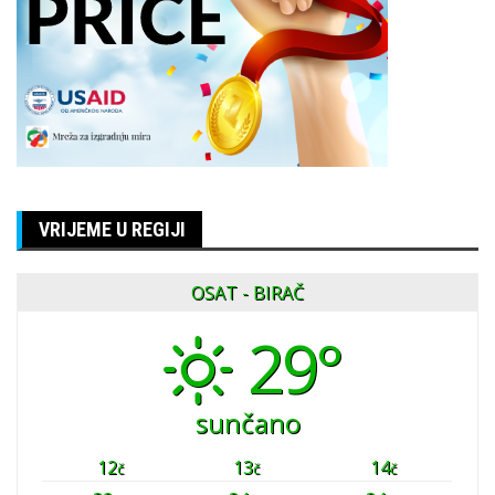
VRIJEME U REGIJI
OSAT - BIRAČ
29°
sunčano
12
13
14
č
č
č